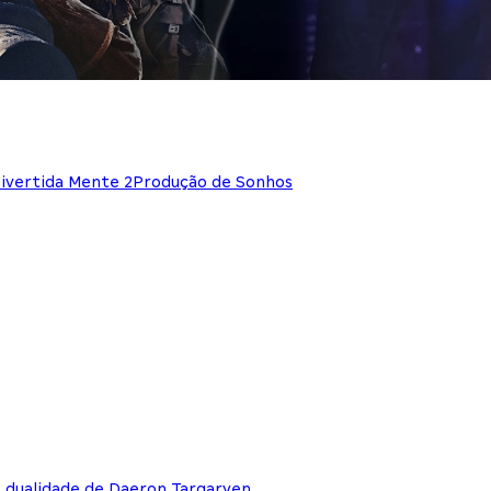
ivertida Mente 2
Produção de Sonhos
e dualidade de Daeron Targaryen