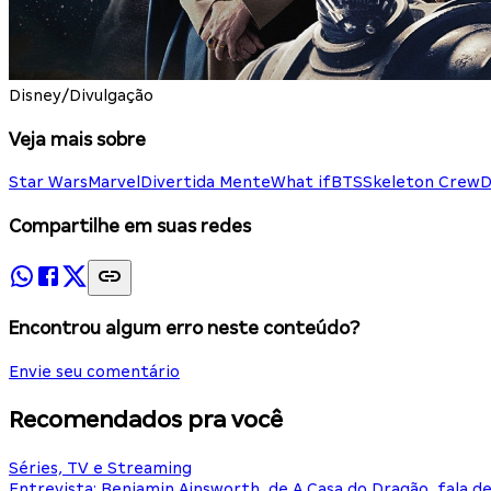
Disney/Divulgação
Veja mais sobre
Star Wars
Marvel
Divertida Mente
What if
BTS
Skeleton Crew
D
Compartilhe em suas redes
Encontrou algum erro neste conteúdo?
Envie seu comentário
Recomendados pra você
Séries, TV e Streaming
Entrevista: Benjamin Ainsworth, de A Casa do Dragão, fala d