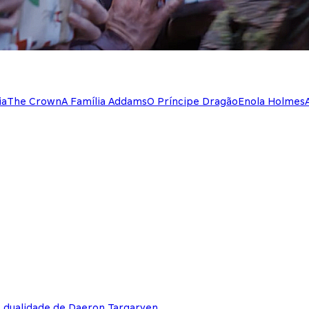
ia
The Crown
A Família Addams
O Príncipe Dragão
Enola Holmes
e dualidade de Daeron Targaryen