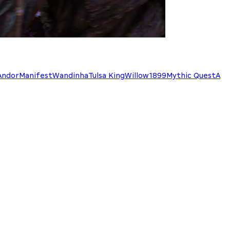
Andor
Manifest
Wandinha
Tulsa King
Willow
1899
Mythic Quest
A