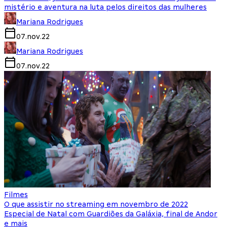
mistério e aventura na luta pelos direitos das mulheres
Mariana Rodrigues
07.nov.22
Mariana Rodrigues
07.nov.22
Filmes
O que assistir no streaming em novembro de 2022
Especial de Natal com Guardiões da Galáxia, final de Andor
e mais