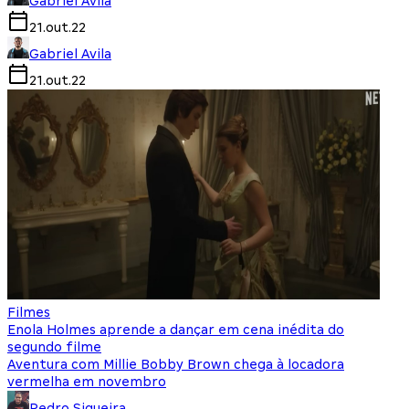
Gabriel Avila
21.out.22
Gabriel Avila
21.out.22
Filmes
Enola Holmes aprende a dançar em cena inédita do
segundo filme
Aventura com Millie Bobby Brown chega à locadora
vermelha em novembro
Pedro Siqueira