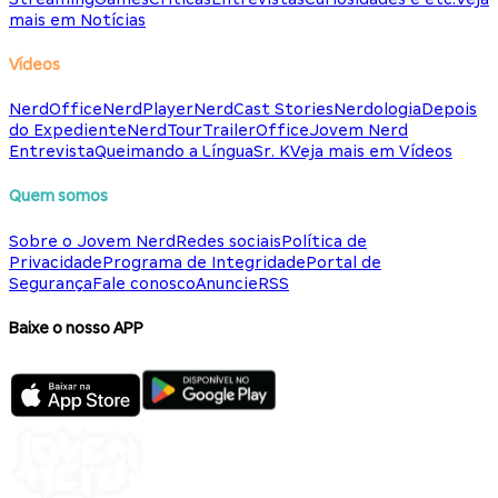
mais em Notícias
Vídeos
NerdOffice
NerdPlayer
NerdCast Stories
Nerdologia
Depois
do Expediente
NerdTour
TrailerOffice
Jovem Nerd
Entrevista
Queimando a Língua
Sr. K
Veja mais em Vídeos
Quem somos
Sobre o Jovem Nerd
Redes sociais
Política de
Privacidade
Programa de Integridade
Portal de
Segurança
Fale conosco
Anuncie
RSS
Baixe o nosso APP