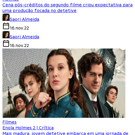
Cena pós-créditos do segundo filme criou expectativa para
uma produção focada no detetive
Saori Almeida
16.nov.22
Saori Almeida
16.nov.22
Filmes
Enola Holmes 2 | Crítica
Mais madura, jovem detetive embarca em uma jornada de