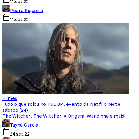
11.out.22
Pedro Siqueira
11.out.22
Filmes
Tudo o que rolou no TUDUM, evento da Netflix neste
sábado (24)
The Witcher, The Witcher: A Origem, Wandinha e mais!
Tayná Garcia
24.set.22