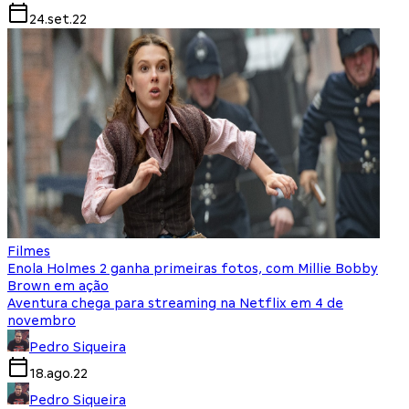
24.set.22
Filmes
Enola Holmes 2 ganha primeiras fotos, com Millie Bobby
Brown em ação
Aventura chega para streaming na Netflix em 4 de
novembro
Pedro Siqueira
18.ago.22
Pedro Siqueira