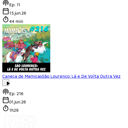
Ep.
11
15.jun.26
44 min
Caneca de Mamicas
São Lourenço: Lá e De Volta Outra Vez
Ep.
216
01.jun.26
1h29