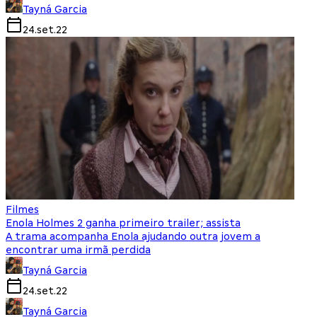
Tayná Garcia
24.set.22
Filmes
Enola Holmes 2 ganha primeiro trailer; assista
A trama acompanha Enola ajudando outra jovem a
encontrar uma irmã perdida
Tayná Garcia
24.set.22
Tayná Garcia