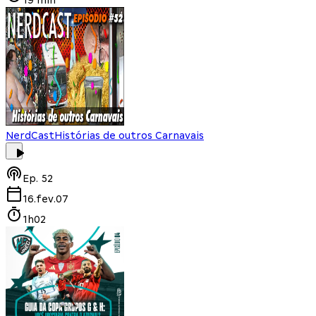
NerdCast
Histórias de outros Carnavais
Ep.
52
16.fev.07
1h02