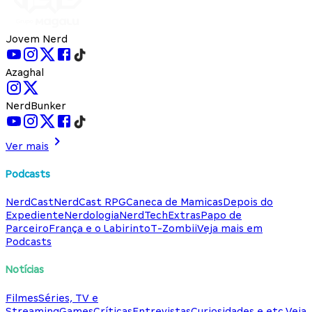
Jovem Nerd
Azaghal
NerdBunker
Ver mais
Podcasts
NerdCast
NerdCast RPG
Caneca de Mamicas
Depois do
Expediente
Nerdologia
NerdTech
Extras
Papo de
Parceiro
França e o Labirinto
T-Zombii
Veja mais em
Podcasts
Notícias
Filmes
Séries, TV e
Streaming
Games
Críticas
Entrevistas
Curiosidades e etc.
Veja