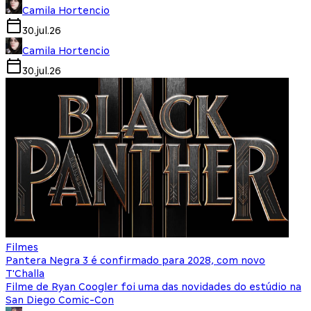
Camila Hortencio
30.jul.26
Camila Hortencio
30.jul.26
Filmes
Pantera Negra 3 é confirmado para 2028, com novo
T'Challa
Filme de Ryan Coogler foi uma das novidades do estúdio na
San Diego Comic-Con