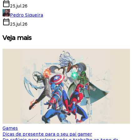
25.jul.26
Pedro Siqueira
25.jul.26
Veja mais
Games
S
Dicas de presente para o seu pai gamer
E
Do refúgio para relaxar após o trabalho ao topo da
d