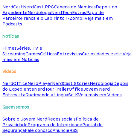
NerdCast
NerdCast RPG
Caneca de Mamicas
Depois do
Expediente
Nerdologia
NerdTech
Extras
Papo de
Parceiro
França e o Labirinto
T-Zombii
Veja mais em
Podcasts
Notícias
Filmes
Séries, TV e
Streaming
Games
Críticas
Entrevistas
Curiosidades e etc.
Veja
mais em Notícias
Vídeos
NerdOffice
NerdPlayer
NerdCast Stories
Nerdologia
Depois
do Expediente
NerdTour
TrailerOffice
Jovem Nerd
Entrevista
Queimando a Língua
Sr. K
Veja mais em Vídeos
Quem somos
Sobre o Jovem Nerd
Redes sociais
Política de
Privacidade
Programa de Integridade
Portal de
Segurança
Fale conosco
Anuncie
RSS