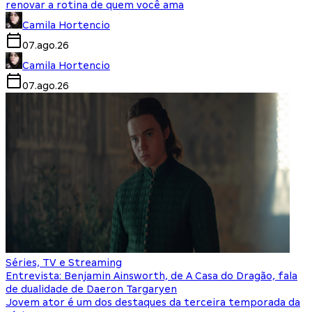
renovar a rotina de quem você ama
Camila Hortencio
07.ago.26
Camila Hortencio
07.ago.26
Séries, TV e Streaming
Entrevista: Benjamin Ainsworth, de A Casa do Dragão, fala
de dualidade de Daeron Targaryen
Jovem ator é um dos destaques da terceira temporada da