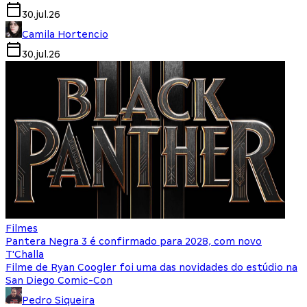
30.jul.26
Camila Hortencio
30.jul.26
Filmes
Pantera Negra 3 é confirmado para 2028, com novo
T'Challa
Filme de Ryan Coogler foi uma das novidades do estúdio na
San Diego Comic-Con
Pedro Siqueira