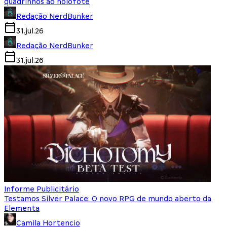
quadrinhos ao holofote
Redação NerdBunker
31.jul.26
Redação NerdBunker
31.jul.26
Informe Publicitário
Testamos Silver Palace: O novo RPG de mundo aberto da
Elementa
Camila Hortencio