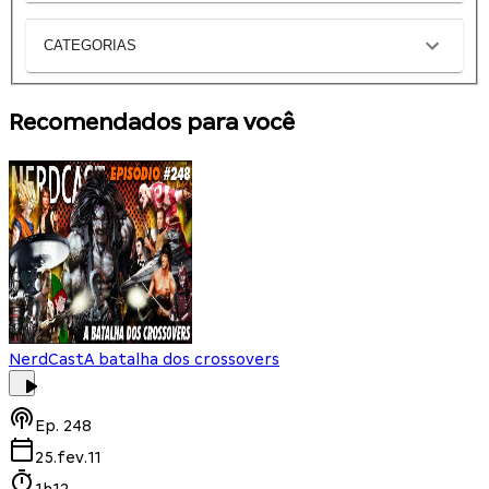
CATEGORIAS
Recomendados para você
NerdCast
A batalha dos crossovers
Ep.
248
25.fev.11
1h12