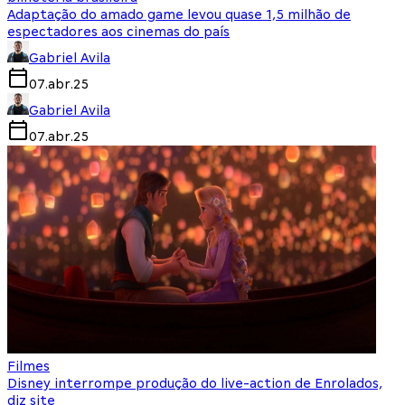
Adaptação do amado game levou quase 1,5 milhão de
espectadores aos cinemas do país
Gabriel Avila
07.abr.25
Gabriel Avila
07.abr.25
Filmes
Disney interrompe produção do live-action de Enrolados,
diz site