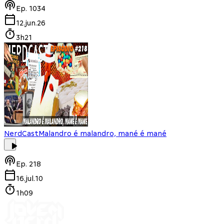
Ep.
1034
12.jun.26
3h21
NerdCast
Malandro é malandro, mané é mané
Ep.
218
16.jul.10
1h09