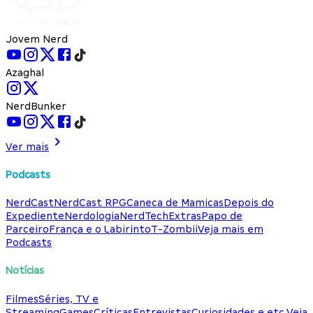
Jovem Nerd
Azaghal
NerdBunker
Ver mais
Podcasts
NerdCast
NerdCast RPG
Caneca de Mamicas
Depois do
Expediente
Nerdologia
NerdTech
Extras
Papo de
Parceiro
França e o Labirinto
T-Zombii
Veja mais em
Podcasts
Notícias
Filmes
Séries, TV e
Streaming
Games
Críticas
Entrevistas
Curiosidades e etc.
Veja