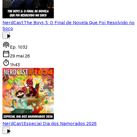
NerdCast
The Boys 5: O Final de Novela Que Foi Resolvido no
Soco
Ep.
1032
29.mai.26
1h43
NerdCast
Especial Dia dos Namorados 2026