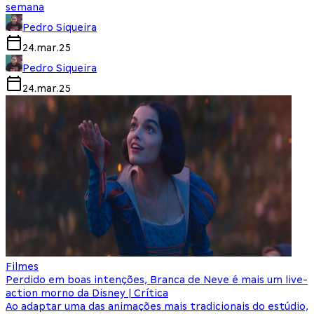
semana
Pedro Siqueira
24.mar.25
Pedro Siqueira
24.mar.25
Filmes
Perdido em boas intenções, Branca de Neve é mais um live-
action morno da Disney | Crítica
Ao adaptar uma das animações mais tradicionais do estúdio,