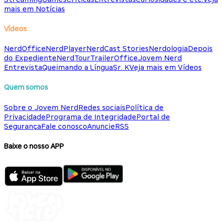
mais em Notícias
Vídeos
NerdOffice
NerdPlayer
NerdCast Stories
Nerdologia
Depois
do Expediente
NerdTour
TrailerOffice
Jovem Nerd
Entrevista
Queimando a Língua
Sr. K
Veja mais em Vídeos
Quem somos
Sobre o Jovem Nerd
Redes sociais
Política de
Privacidade
Programa de Integridade
Portal de
Segurança
Fale conosco
Anuncie
RSS
Baixe o nosso APP