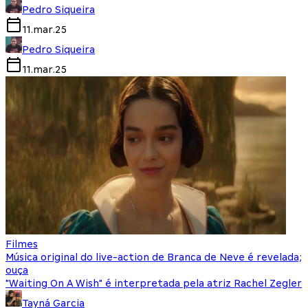
Pedro Siqueira
11.mar.25
Pedro Siqueira
11.mar.25
Filmes
Música original do live-action de Branca de Neve é revelada;
ouça
"Waiting On A Wish" é interpretada pela atriz Rachel Zegler
Tayná Garcia