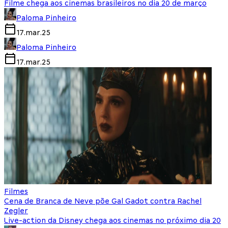
Filme chega aos cinemas brasileiros no dia 20 de março
Paloma Pinheiro
17.mar.25
Paloma Pinheiro
17.mar.25
Filmes
Cena de Branca de Neve põe Gal Gadot contra Rachel
Zegler
Live-action da Disney chega aos cinemas no próximo dia 20