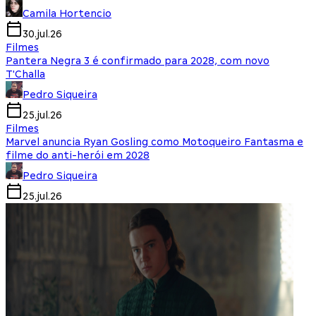
Camila Hortencio
30.jul.26
Filmes
Pantera Negra 3 é confirmado para 2028, com novo
T'Challa
Pedro Siqueira
25.jul.26
Filmes
Marvel anuncia Ryan Gosling como Motoqueiro Fantasma e
filme do anti-herói em 2028
Pedro Siqueira
25.jul.26