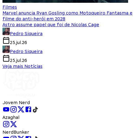
Filmes
Marvel anuncia Ryan Gosling como Motoqueiro Fantasma e
filme do anti-herói em 2028
Astro assume papel que foi de Nicolas Cage
Pedro Siqueira
25.jul.26
Pedro Siqueira
25.jul.26
Veja mais Notícias
Jovem Nerd
Azaghal
NerdBunker