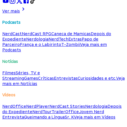
Ver mais
Podcasts
NerdCast
NerdCast RPG
Caneca de Mamicas
Depois do
Expediente
Nerdologia
NerdTech
Extras
Papo de
Parceiro
França e o Labirinto
T-Zombii
Veja mais em
Podcasts
Notícias
Filmes
Séries, TV e
Streaming
Games
Críticas
Entrevistas
Curiosidades e etc.
Veja
mais em Notícias
Vídeos
NerdOffice
NerdPlayer
NerdCast Stories
Nerdologia
Depois
do Expediente
NerdTour
TrailerOffice
Jovem Nerd
Entrevista
Queimando a Língua
Sr. K
Veja mais em Vídeos