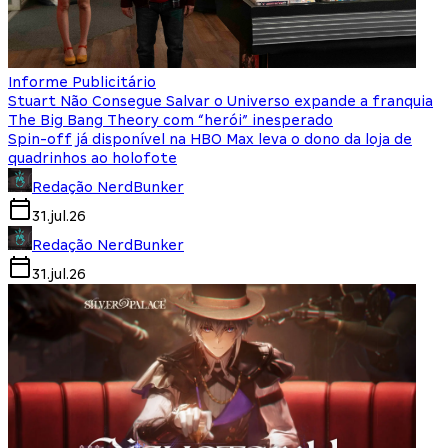
Informe Publicitário
Stuart Não Consegue Salvar o Universo expande a franquia
The Big Bang Theory com “herói” inesperado
Spin-off já disponível na HBO Max leva o dono da loja de
quadrinhos ao holofote
Redação NerdBunker
31.jul.26
Redação NerdBunker
31.jul.26