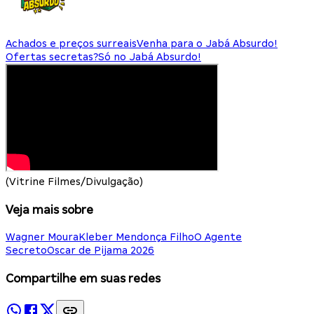
Achados e preços surreais
Venha para o Jabá Absurdo!
Ofertas secretas?
Só no Jabá Absurdo!
(Vitrine Filmes/Divulgação)
Veja mais sobre
Wagner Moura
Kleber Mendonça Filho
O Agente
Secreto
Oscar de Pijama 2026
Compartilhe em suas redes