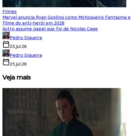
Filmes
Marvel anuncia Ryan Gosling como Motoqueiro Fantasma e
filme do anti-herói em 2028
Astro assume papel que foi de Nicolas Cage
Pedro Siqueira
25.jul.26
Pedro Siqueira
25.jul.26
Veja mais