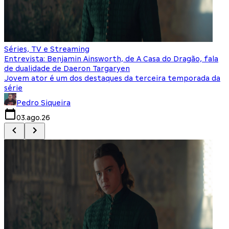
Séries, TV e Streaming
I
Entrevista: Benjamin Ainsworth, de A Casa do Dragão, fala
S
de dualidade de Daeron Targaryen
T
Jovem ator é um dos destaques da terceira temporada da
S
série
q
Pedro Siqueira
03.ago.26