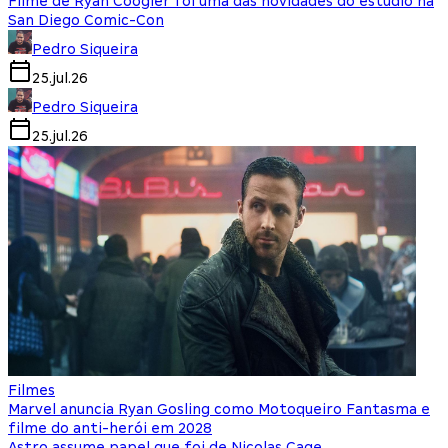
Filme de Ryan Coogler foi uma das novidades do estúdio na
San Diego Comic-Con
Pedro Siqueira
25.jul.26
Pedro Siqueira
25.jul.26
Filmes
Marvel anuncia Ryan Gosling como Motoqueiro Fantasma e
filme do anti-herói em 2028
Astro assume papel que foi de Nicolas Cage