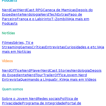
Podcasts
NerdCast
NerdCast RPG
Caneca de Mamicas
Depois do
Expediente
Nerdologia
NerdTech
Extras
Papo de
Parceiro
França e o Labirinto
T-Zombii
Veja mais em
Podcasts
Notícias
Filmes
Séries, TV e
Streaming
Games
Críticas
Entrevistas
Curiosidades e etc.
Veja
mais em Notícias
Vídeos
NerdOffice
NerdPlayer
NerdCast Stories
Nerdologia
Depois
do Expediente
NerdTour
TrailerOffice
Jovem Nerd
Entrevista
Queimando a Língua
Sr. K
Veja mais em Vídeos
Quem somos
Sobre o Jovem Nerd
Redes sociais
Política de
Privacidade
Programa de Integridade
Portal de