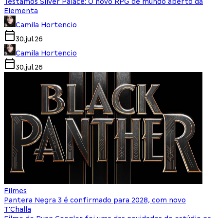
Testamos Silver Palace: O novo RPG de mundo aberto da
Elementa
Camila Hortencio
30.jul.26
Camila Hortencio
30.jul.26
Filmes
Pantera Negra 3 é confirmado para 2028, com novo
T'Challa