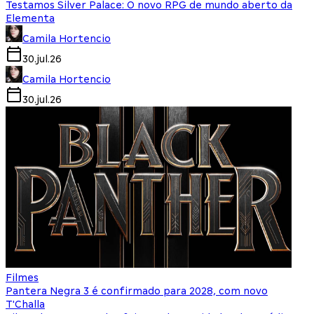
Testamos Silver Palace: O novo RPG de mundo aberto da
Elementa
Camila Hortencio
30.jul.26
Camila Hortencio
30.jul.26
Filmes
Pantera Negra 3 é confirmado para 2028, com novo
T'Challa