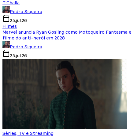
T'Challa
Pedro Siqueira
25.jul.26
Filmes
Marvel anuncia Ryan Gosling como Motoqueiro Fantasma e
filme do anti-herói em 2028
Pedro Siqueira
25.jul.26
Séries, TV e Streaming