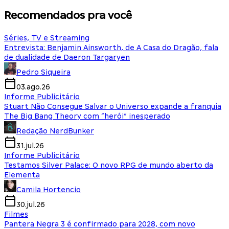
Recomendados pra você
Séries, TV e Streaming
Entrevista: Benjamin Ainsworth, de A Casa do Dragão, fala
de dualidade de Daeron Targaryen
Pedro Siqueira
03.ago.26
Informe Publicitário
Stuart Não Consegue Salvar o Universo expande a franquia
The Big Bang Theory com “herói” inesperado
Redação NerdBunker
31.jul.26
Informe Publicitário
Testamos Silver Palace: O novo RPG de mundo aberto da
Elementa
Camila Hortencio
30.jul.26
Filmes
Pantera Negra 3 é confirmado para 2028, com novo