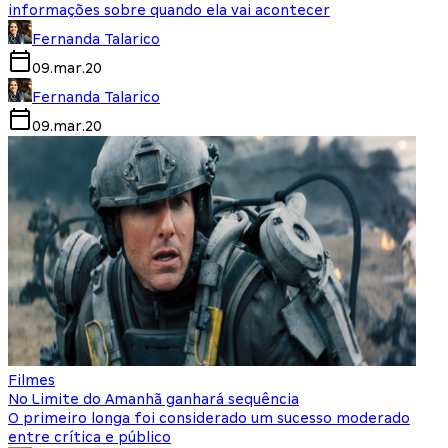
informações sobre quando ela vai acontecer
Fernanda Talarico
09.mar.20
Fernanda Talarico
09.mar.20
Filmes
No Limite do Amanhã ganhará sequência
O primeiro longa foi considerado um sucesso moderado
entre crítica e público