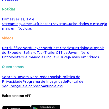
Notícias
Filmes
Séries, TV e
Streaming
Games
Críticas
Entrevistas
Curiosidades e etc.
Veja
mais em Notícias
Vídeos
NerdOffice
NerdPlayer
NerdCast Stories
Nerdologia
Depois
do Expediente
NerdTour
TrailerOffice
Jovem Nerd
Entrevista
Queimando a Língua
Sr. K
Veja mais em Vídeos
Quem somos
Sobre o Jovem Nerd
Redes sociais
Política de
Privacidade
Programa de Integridade
Portal de
Segurança
Fale conosco
Anuncie
RSS
Baixe o nosso APP