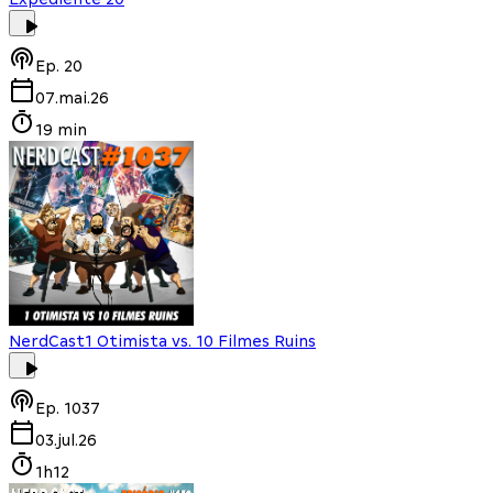
Ep.
20
07.mai.26
19 min
NerdCast
1 Otimista vs. 10 Filmes Ruins
Ep.
1037
03.jul.26
1h12