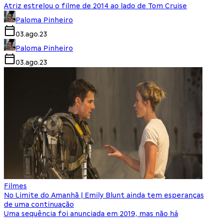
Atriz estrelou o filme de 2014 ao lado de Tom Cruise
Paloma Pinheiro
03.ago.23
Paloma Pinheiro
03.ago.23
Filmes
No Limite do Amanhã | Emily Blunt ainda tem esperanças
de uma continuação
Uma sequência foi anunciada em 2019, mas não há