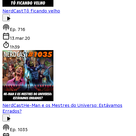
NerdCast
Tô ficando velho
Ep.
716
13.mar.20
1h39
NerdCast
He-Man e os Mestres do Universo: Estávamos
Errados?
Ep.
1035