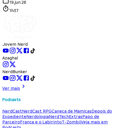
19.jun.26
1h37
Jovem Nerd
Azaghal
NerdBunker
Ver mais
Podcasts
NerdCast
NerdCast RPG
Caneca de Mamicas
Depois do
Expediente
Nerdologia
NerdTech
Extras
Papo de
Parceiro
França e o Labirinto
T-Zombii
Veja mais em
Podcasts