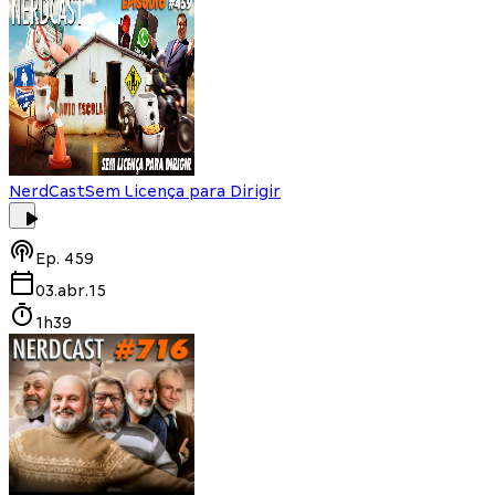
NerdCast
Sem Licença para Dirigir
Ep.
459
03.abr.15
1h39