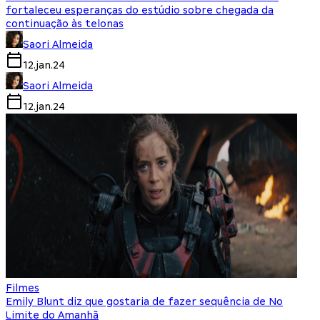
fortaleceu esperanças do estúdio sobre chegada da
continuação às telonas
Saori Almeida
12.jan.24
Saori Almeida
12.jan.24
Filmes
Emily Blunt diz que gostaria de fazer sequência de No
Limite do Amanhã