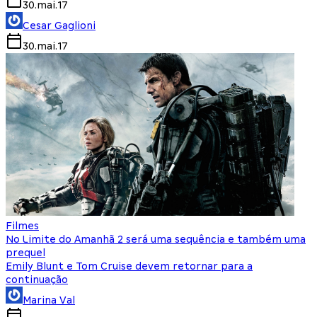
30.mai.17
Cesar Gaglioni
30.mai.17
Filmes
No Limite do Amanhã 2 será uma sequência e também uma
prequel
Emily Blunt e Tom Cruise devem retornar para a
continuação
Marina Val