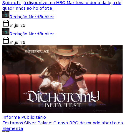
Spin-off já disponível na HBO Max leva o dono da loja de
quadrinhos ao holofote
Redação NerdBunker
31.jul.26
Redação NerdBunker
31.jul.26
Informe Publicitário
Testamos Silver Palace: O novo RPG de mundo aberto da
Elementa