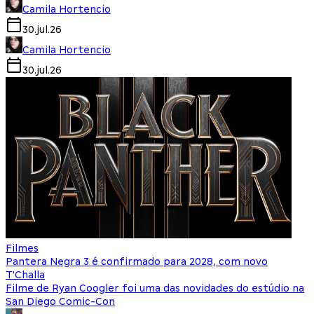
Camila Hortencio
30.jul.26
Camila Hortencio
30.jul.26
Filmes
Pantera Negra 3 é confirmado para 2028, com novo
T'Challa
Filme de Ryan Coogler foi uma das novidades do estúdio na
San Diego Comic-Con