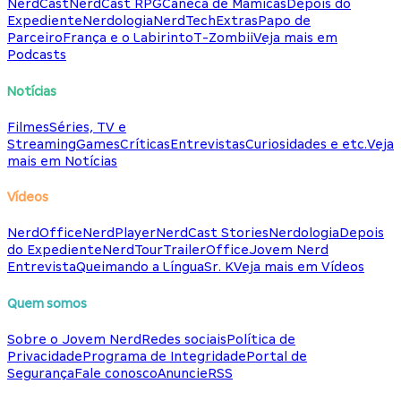
NerdCast
NerdCast RPG
Caneca de Mamicas
Depois do
Expediente
Nerdologia
NerdTech
Extras
Papo de
Parceiro
França e o Labirinto
T-Zombii
Veja mais em
Podcasts
Notícias
Filmes
Séries, TV e
Streaming
Games
Críticas
Entrevistas
Curiosidades e etc.
Veja
mais em Notícias
Vídeos
NerdOffice
NerdPlayer
NerdCast Stories
Nerdologia
Depois
do Expediente
NerdTour
TrailerOffice
Jovem Nerd
Entrevista
Queimando a Língua
Sr. K
Veja mais em Vídeos
Quem somos
Sobre o Jovem Nerd
Redes sociais
Política de
Privacidade
Programa de Integridade
Portal de
Segurança
Fale conosco
Anuncie
RSS