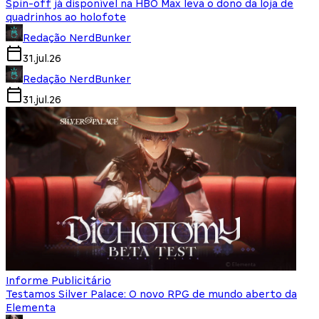
Spin-off já disponível na HBO Max leva o dono da loja de
quadrinhos ao holofote
Redação NerdBunker
31.jul.26
Redação NerdBunker
31.jul.26
Informe Publicitário
Testamos Silver Palace: O novo RPG de mundo aberto da
Elementa