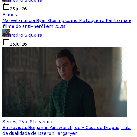
Pedro Siqueira
25.jul.26
Filmes
Marvel anuncia Ryan Gosling como Motoqueiro Fantasma e
filme do anti-herói em 2028
Pedro Siqueira
25.jul.26
Séries, TV e Streaming
Entrevista: Benjamin Ainsworth, de A Casa do Dragão, fala
de dualidade de Daeron Targaryen