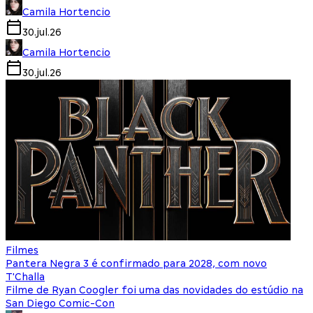
Camila Hortencio
30.jul.26
Camila Hortencio
30.jul.26
Filmes
Pantera Negra 3 é confirmado para 2028, com novo
T'Challa
Filme de Ryan Coogler foi uma das novidades do estúdio na
San Diego Comic-Con