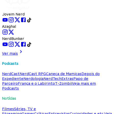
Jovem Nerd
Azaghal
NerdBunker
Ver mais
Podcasts
NerdCast
NerdCast RPG
Caneca de Mamicas
Depois do
Expediente
Nerdologia
NerdTech
Extras
Papo de
Parceiro
França e o Labirinto
T-Zombii
Veja mais em
Podcasts
Notícias
Filmes
Séries, TV e
Streaming
Games
Críticas
Entrevistas
Curiosidades e etc.
Veja