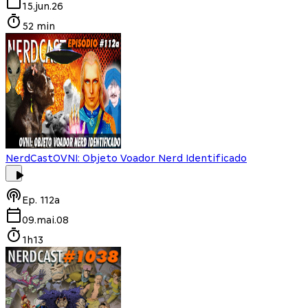
15.jun.26
52 min
NerdCast
OVNI: Objeto Voador Nerd Identificado
Ep.
112a
09.mai.08
1h13