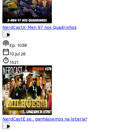
NerdCast
X-Men 97 nos Quadrinhos
Ep.
1038
10.jul.26
1h21
NerdCast
E se... ganhássemos na loteria?