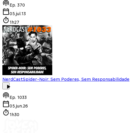
Ep.
370
05.jul.13
1h27
NerdCast
Spider-Noir: Sem Poderes, Sem Responsabilidade
Ep.
1033
05.jun.26
1h30