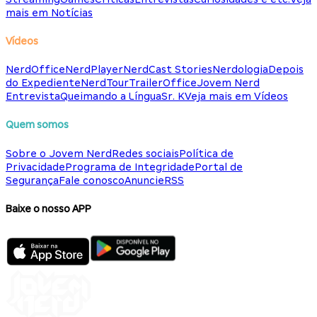
mais em Notícias
Vídeos
NerdOffice
NerdPlayer
NerdCast Stories
Nerdologia
Depois
do Expediente
NerdTour
TrailerOffice
Jovem Nerd
Entrevista
Queimando a Língua
Sr. K
Veja mais em Vídeos
Quem somos
Sobre o Jovem Nerd
Redes sociais
Política de
Privacidade
Programa de Integridade
Portal de
Segurança
Fale conosco
Anuncie
RSS
Baixe o nosso APP