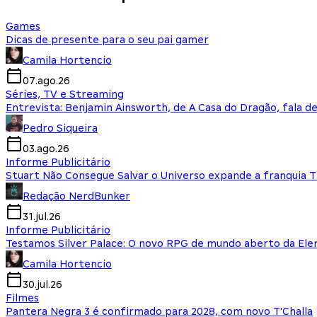
Games
Dicas de presente para o seu pai gamer
Camila Hortencio
07.ago.26
Séries, TV e Streaming
Entrevista: Benjamin Ainsworth, de A Casa do Dragão, fala d
Pedro Siqueira
03.ago.26
Informe Publicitário
Stuart Não Consegue Salvar o Universo expande a franquia 
Redação NerdBunker
31.jul.26
Informe Publicitário
Testamos Silver Palace: O novo RPG de mundo aberto da El
Camila Hortencio
30.jul.26
Filmes
Pantera Negra 3 é confirmado para 2028, com novo T'Challa