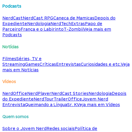
Podcasts
NerdCast
NerdCast RPG
Caneca de Mamicas
Depois do
Expediente
Nerdologia
NerdTech
Extras
Papo de
Parceiro
França e o Labirinto
T-Zombii
Veja mais em
Podcasts
Notícias
Filmes
Séries, TV e
Streaming
Games
Críticas
Entrevistas
Curiosidades e etc.
Veja
mais em Notícias
Vídeos
NerdOffice
NerdPlayer
NerdCast Stories
Nerdologia
Depois
do Expediente
NerdTour
TrailerOffice
Jovem Nerd
Entrevista
Queimando a Língua
Sr. K
Veja mais em Vídeos
Quem somos
Sobre o Jovem Nerd
Redes sociais
Política de