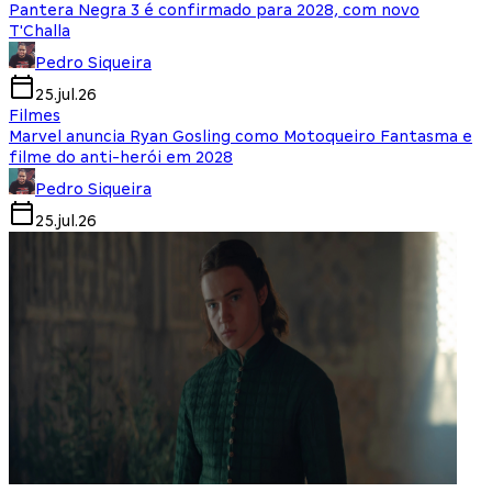
Pantera Negra 3 é confirmado para 2028, com novo
T'Challa
Pedro Siqueira
25.jul.26
Filmes
Marvel anuncia Ryan Gosling como Motoqueiro Fantasma e
filme do anti-herói em 2028
Pedro Siqueira
25.jul.26