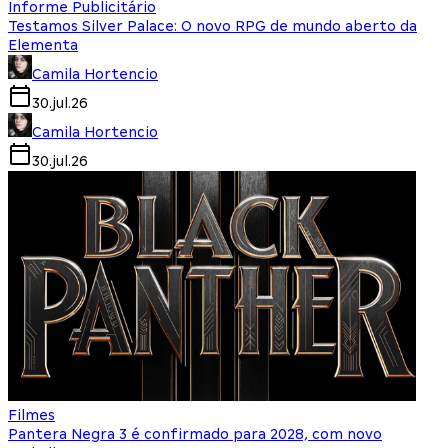
Informe Publicitário
Testamos Silver Palace: O novo RPG de mundo aberto da
Elementa
Camila Hortencio
30.jul.26
Camila Hortencio
30.jul.26
Filmes
Pantera Negra 3 é confirmado para 2028, com novo