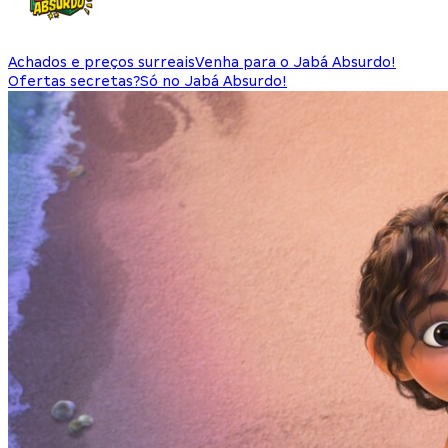
Achados e preços surreais
Venha para o Jabá Absurdo!
Ofertas secretas?
Só no Jabá Absurdo!