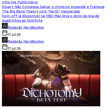
Informe Publicitário
Stuart Não Consegue Salvar o Universo expande a franquia
The Big Bang Theory com “herói” inesperado
Spin-off já disponível na HBO Max leva o dono da loja de
quadrinhos ao holofote
Redação NerdBunker
31.jul.26
Redação NerdBunker
31.jul.26