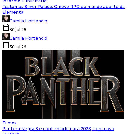
Informe Publicitário
Testamos Silver Palace: O novo RPG de mundo aberto da
Elementa
Camila Hortencio
30.jul.26
Camila Hortencio
30.jul.26
Filmes
Pantera Negra 3 é confirmado para 2028, com novo