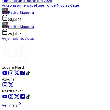
filme do anti-herói em 2028
Astro assume papel que foi de Nicolas Cage
Pedro Siqueira
25.jul.26
Pedro Siqueira
25.jul.26
Veja mais Notícias
Jovem Nerd
Azaghal
NerdBunker
Ver mais