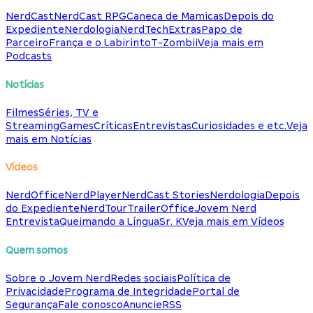
NerdCast
NerdCast RPG
Caneca de Mamicas
Depois do
Expediente
Nerdologia
NerdTech
Extras
Papo de
Parceiro
França e o Labirinto
T-Zombii
Veja mais em
Podcasts
Notícias
Filmes
Séries, TV e
Streaming
Games
Críticas
Entrevistas
Curiosidades e etc.
Veja
mais em Notícias
Vídeos
NerdOffice
NerdPlayer
NerdCast Stories
Nerdologia
Depois
do Expediente
NerdTour
TrailerOffice
Jovem Nerd
Entrevista
Queimando a Língua
Sr. K
Veja mais em Vídeos
Quem somos
Sobre o Jovem Nerd
Redes sociais
Política de
Privacidade
Programa de Integridade
Portal de
Segurança
Fale conosco
Anuncie
RSS