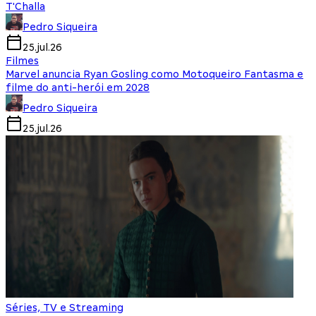
T'Challa
Pedro Siqueira
25.jul.26
Filmes
Marvel anuncia Ryan Gosling como Motoqueiro Fantasma e
filme do anti-herói em 2028
Pedro Siqueira
25.jul.26
Séries, TV e Streaming