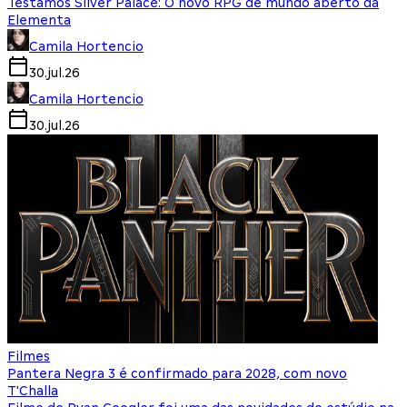
Testamos Silver Palace: O novo RPG de mundo aberto da
Elementa
Camila Hortencio
30.jul.26
Camila Hortencio
30.jul.26
Filmes
Pantera Negra 3 é confirmado para 2028, com novo
T'Challa