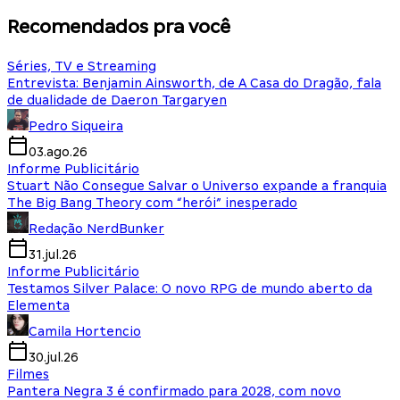
Recomendados pra você
Séries, TV e Streaming
Entrevista: Benjamin Ainsworth, de A Casa do Dragão, fala
de dualidade de Daeron Targaryen
Pedro Siqueira
03.ago.26
Informe Publicitário
Stuart Não Consegue Salvar o Universo expande a franquia
The Big Bang Theory com “herói” inesperado
Redação NerdBunker
31.jul.26
Informe Publicitário
Testamos Silver Palace: O novo RPG de mundo aberto da
Elementa
Camila Hortencio
30.jul.26
Filmes
Pantera Negra 3 é confirmado para 2028, com novo