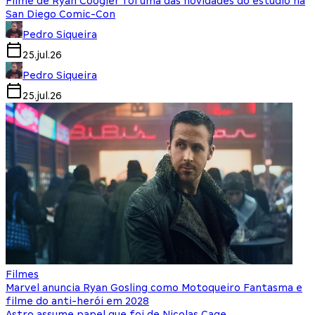
Filme de Ryan Coogler foi uma das novidades do estúdio na
San Diego Comic-Con
Pedro Siqueira
25.jul.26
Pedro Siqueira
25.jul.26
Filmes
Marvel anuncia Ryan Gosling como Motoqueiro Fantasma e
filme do anti-herói em 2028
Astro assume papel que foi de Nicolas Cage