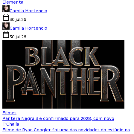
Elementa
Camila Hortencio
30.jul.26
Camila Hortencio
30.jul.26
Filmes
Pantera Negra 3 é confirmado para 2028, com novo
T'Challa
Filme de Ryan Coogler foi uma das novidades do estúdio na