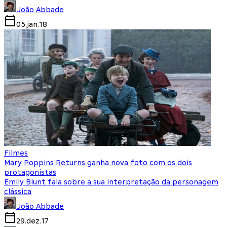
João Abbade
05.jan.18
Filmes
Mary Poppins Returns ganha nova foto com os dois
protagonistas
Emily Blunt fala sobre a sua interpretação da personagem
clássica
João Abbade
29.dez.17