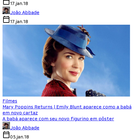
17.jan.18
João Abbade
17.jan.18
Filmes
Mary Poppins Returns | Emily Blunt aparece como a babá
em novo cartaz
A babá aparece com seu novo figurino em pôster
João Abbade
05.jan.18