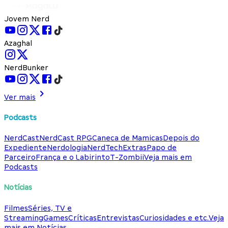
Jovem Nerd
Azaghal
NerdBunker
Ver mais
Podcasts
NerdCast
NerdCast RPG
Caneca de Mamicas
Depois do
Expediente
Nerdologia
NerdTech
Extras
Papo de
Parceiro
França e o Labirinto
T-Zombii
Veja mais em
Podcasts
Notícias
Filmes
Séries, TV e
Streaming
Games
Críticas
Entrevistas
Curiosidades e etc.
Veja
mais em Notícias