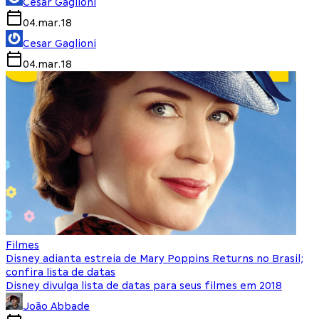
Cesar Gaglioni
04.mar.18
Cesar Gaglioni
04.mar.18
Filmes
Disney adianta estreia de Mary Poppins Returns no Brasil;
confira lista de datas
Disney divulga lista de datas para seus filmes em 2018
João Abbade