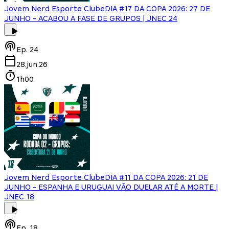
Jovem Nerd Esporte Clube
DIA #17 DA COPA 2026: 27 DE
JUNHO - ACABOU A FASE DE GRUPOS | JNEC 24
Ep.
24
28.jun.26
1h00
Jovem Nerd Esporte Clube
DIA #11 DA COPA 2026: 21 DE
JUNHO - ESPANHA E URUGUAI VÃO DUELAR ATÉ A MORTE |
JNEC 18
Ep.
18