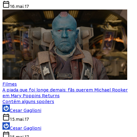
16.mai.17
Filmes
A piada que foi longe demais: fãs querem Michael Rooker
em Mary Poppins Returns
Contém alguns spoilers
Cesar Gaglioni
15.mai.17
Cesar Gaglioni