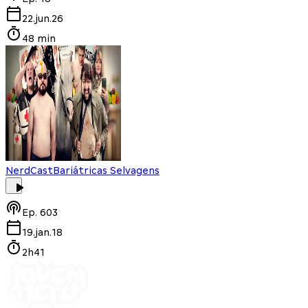
22.jun.26
48 min
NerdCast
Bariátricas Selvagens
Ep.
603
19.jan.18
2h41