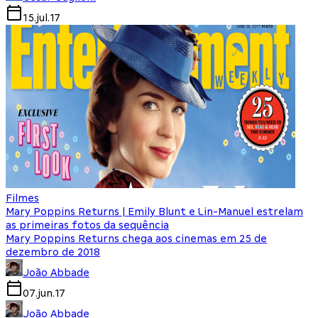
15.jul.17
Filmes
Mary Poppins Returns | Emily Blunt e Lin-Manuel estrelam
as primeiras fotos da sequência
Mary Poppins Returns chega aos cinemas em 25 de
dezembro de 2018
João Abbade
07.jun.17
João Abbade