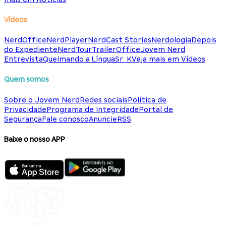
Vídeos
NerdOffice
NerdPlayer
NerdCast Stories
Nerdologia
Depois
do Expediente
NerdTour
TrailerOffice
Jovem Nerd
Entrevista
Queimando a Língua
Sr. K
Veja mais em Vídeos
Quem somos
Sobre o Jovem Nerd
Redes sociais
Política de
Privacidade
Programa de Integridade
Portal de
Segurança
Fale conosco
Anuncie
RSS
Baixe o nosso APP