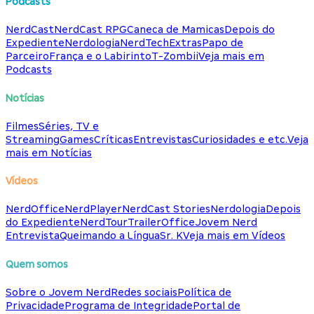
Podcasts
NerdCast
NerdCast RPG
Caneca de Mamicas
Depois do
Expediente
Nerdologia
NerdTech
Extras
Papo de
Parceiro
França e o Labirinto
T-Zombii
Veja mais em
Podcasts
Notícias
Filmes
Séries, TV e
Streaming
Games
Críticas
Entrevistas
Curiosidades e etc.
Veja
mais em Notícias
Vídeos
NerdOffice
NerdPlayer
NerdCast Stories
Nerdologia
Depois
do Expediente
NerdTour
TrailerOffice
Jovem Nerd
Entrevista
Queimando a Língua
Sr. K
Veja mais em Vídeos
Quem somos
Sobre o Jovem Nerd
Redes sociais
Política de
Privacidade
Programa de Integridade
Portal de