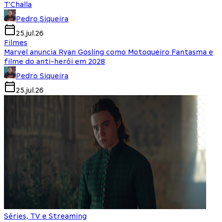
T'Challa
Pedro Siqueira
25.jul.26
Filmes
Marvel anuncia Ryan Gosling como Motoqueiro Fantasma e
filme do anti-herói em 2028
Pedro Siqueira
25.jul.26
Séries, TV e Streaming