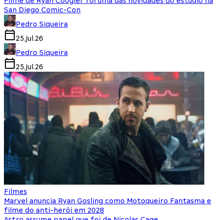
Filme de Ryan Coogler foi uma das novidades do estúdio na
San Diego Comic-Con
Pedro Siqueira
25.jul.26
Pedro Siqueira
25.jul.26
Filmes
Marvel anuncia Ryan Gosling como Motoqueiro Fantasma e
filme do anti-herói em 2028
Astro assume papel que foi de Nicolas Cage