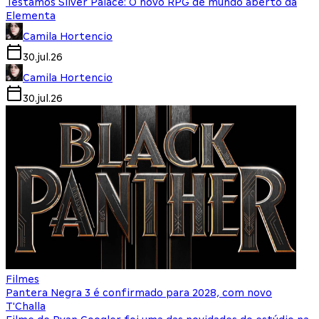
Testamos Silver Palace: O novo RPG de mundo aberto da
Elementa
Camila Hortencio
30.jul.26
Camila Hortencio
30.jul.26
Filmes
Pantera Negra 3 é confirmado para 2028, com novo
T'Challa