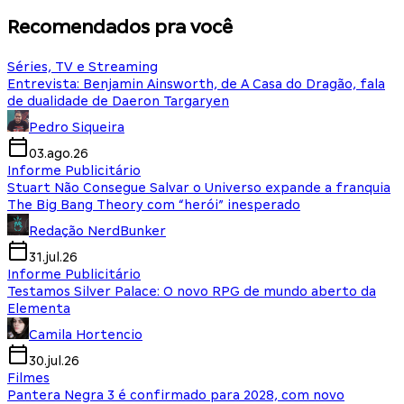
Recomendados pra você
Séries, TV e Streaming
Entrevista: Benjamin Ainsworth, de A Casa do Dragão, fala
de dualidade de Daeron Targaryen
Pedro Siqueira
03.ago.26
Informe Publicitário
Stuart Não Consegue Salvar o Universo expande a franquia
The Big Bang Theory com “herói” inesperado
Redação NerdBunker
31.jul.26
Informe Publicitário
Testamos Silver Palace: O novo RPG de mundo aberto da
Elementa
Camila Hortencio
30.jul.26
Filmes
Pantera Negra 3 é confirmado para 2028, com novo