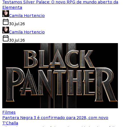
Testamos Silver Palace: O novo RPG de mundo aberto da
Elementa
Camila Hortencio
30.jul.26
Camila Hortencio
30.jul.26
Filmes
Pantera Negra 3 é confirmado para 2028, com novo
T'Challa