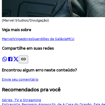
(Marvel Studios/Divulgação)
Veja mais sobre
Marvel
Vingadores
Guardiões da Galáxia
MCU
Compartilhe em suas redes
Encontrou algum erro neste conteúdo?
Envie seu comentário
Recomendados pra você
Séries, TV e Streaming
Entrevista: Benjamin Ainsworth, de A Casa do Dragão, fala d