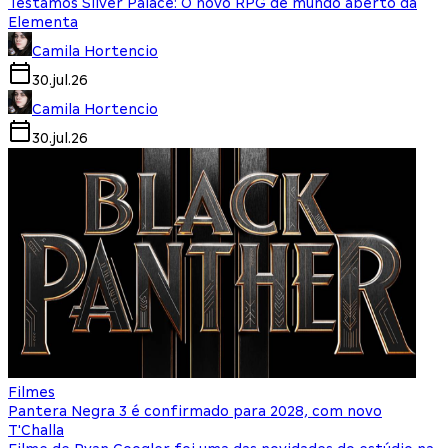
Testamos Silver Palace: O novo RPG de mundo aberto da
Elementa
Camila Hortencio
30.jul.26
Camila Hortencio
30.jul.26
Filmes
Pantera Negra 3 é confirmado para 2028, com novo
T'Challa