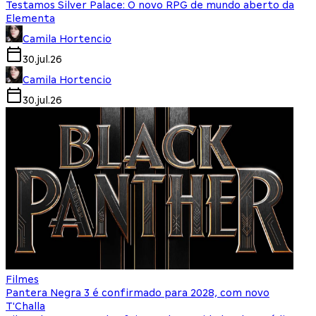
Testamos Silver Palace: O novo RPG de mundo aberto da
Elementa
Camila Hortencio
30.jul.26
Camila Hortencio
30.jul.26
Filmes
Pantera Negra 3 é confirmado para 2028, com novo
T'Challa