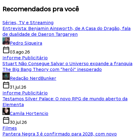
Recomendados pra você
Séries, TV e Streaming
Entrevista: Benjamin Ainsworth, de A Casa do Dragão, fala
de dualidade de Daeron Targaryen
Pedro Siqueira
03.ago.26
Informe Publicitário
Stuart Não Consegue Salvar o Universo expande a franquia
The Big Bang Theory com “herói” inesperado
Redação NerdBunker
31.jul.26
Informe Publicitário
Testamos Silver Palace: O novo RPG de mundo aberto da
Elementa
Camila Hortencio
30.jul.26
Filmes
Pantera Negra 3 é confirmado para 2028, com novo