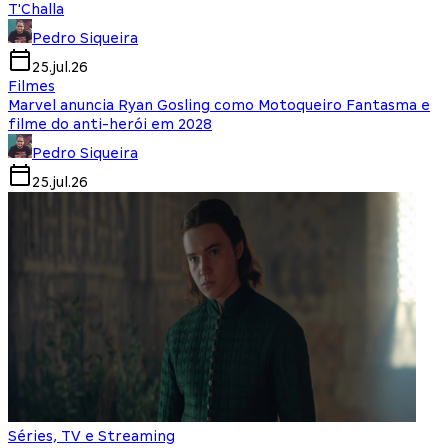
T'Challa
Pedro Siqueira
25.jul.26
Filmes
Marvel anuncia Ryan Gosling como Motoqueiro Fantasma e
filme do anti-herói em 2028
Pedro Siqueira
25.jul.26
Séries, TV e Streaming