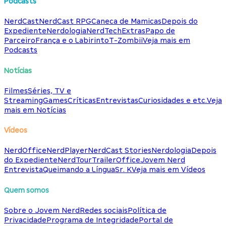
Podcasts
NerdCast
NerdCast RPG
Caneca de Mamicas
Depois do
Expediente
Nerdologia
NerdTech
Extras
Papo de
Parceiro
França e o Labirinto
T-Zombii
Veja mais em
Podcasts
Notícias
Filmes
Séries, TV e
Streaming
Games
Críticas
Entrevistas
Curiosidades e etc.
Veja
mais em Notícias
Vídeos
NerdOffice
NerdPlayer
NerdCast Stories
Nerdologia
Depois
do Expediente
NerdTour
TrailerOffice
Jovem Nerd
Entrevista
Queimando a Língua
Sr. K
Veja mais em Vídeos
Quem somos
Sobre o Jovem Nerd
Redes sociais
Política de
Privacidade
Programa de Integridade
Portal de