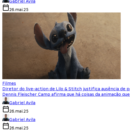
Gabriel Avila
26.mai.25
Filmes
Diretor do live-action de Lilo & Stitch justifica ausência de
Dennis Fleischer Camp afirma que há coisas da animação que
Gabriel Avila
26.mai.25
Gabriel Avila
26.mai.25