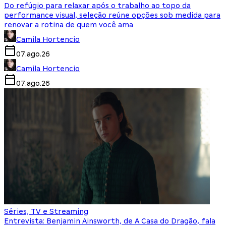
Do refúgio para relaxar após o trabalho ao topo da
performance visual, seleção reúne opções sob medida para
renovar a rotina de quem você ama
Camila Hortencio
07.ago.26
Camila Hortencio
07.ago.26
Séries, TV e Streaming
Entrevista: Benjamin Ainsworth, de A Casa do Dragão, fala