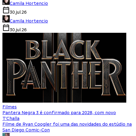
Camila Hortencio
30.jul.26
Camila Hortencio
30.jul.26
Filmes
Pantera Negra 3 é confirmado para 2028, com novo
T'Challa
Filme de Ryan Coogler foi uma das novidades do estúdio na
San Diego Comic-Con