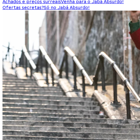
Achados e preços surreais
Venha para o Jabá Absurdo!
Ofertas secretas?
Só no Jabá Absurdo!