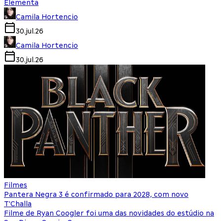
Elementa
Camila Hortencio
30.jul.26
Camila Hortencio
30.jul.26
Filmes
Pantera Negra 3 é confirmado para 2028, com novo
T'Challa
Filme de Ryan Coogler foi uma das novidades do estúdio na