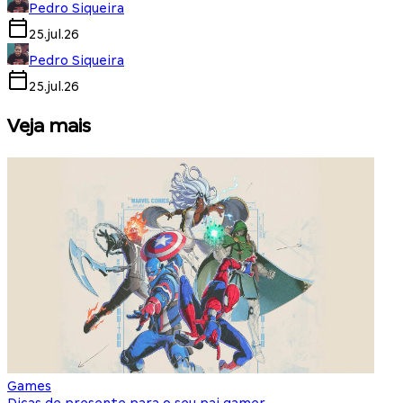
Pedro Siqueira
25.jul.26
Pedro Siqueira
25.jul.26
Veja mais
Games
S
Dicas de presente para o seu pai gamer
E