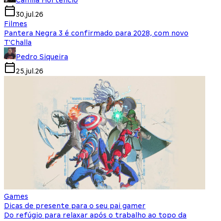
Camila Hortencio
30.jul.26
Filmes
Pantera Negra 3 é confirmado para 2028, com novo
T'Challa
Pedro Siqueira
25.jul.26
Games
Dicas de presente para o seu pai gamer
Do refúgio para relaxar após o trabalho ao topo da