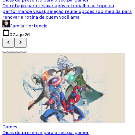
Do refúgio para relaxar após o trabalho ao topo da
d
performance visual, seleção reúne opções sob medida para
J
renovar a rotina de quem você ama
s
Camila Hortencio
07.ago.26
Games
Dicas de presente para o seu pai gamer