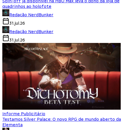
Spin-off já disponível na HBO Max leva o dono da loja de
quadrinhos ao holofote
Redação NerdBunker
31.jul.26
Redação NerdBunker
31.jul.26
Informe Publicitário
Testamos Silver Palace: O novo RPG de mundo aberto da
Elementa