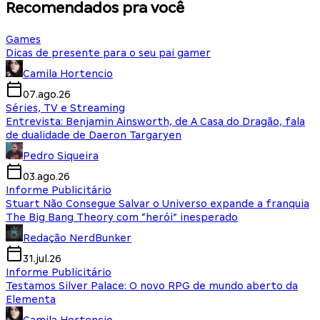
Recomendados pra você
Games
Dicas de presente para o seu pai gamer
Camila Hortencio
07.ago.26
Séries, TV e Streaming
Entrevista: Benjamin Ainsworth, de A Casa do Dragão, fala
de dualidade de Daeron Targaryen
Pedro Siqueira
03.ago.26
Informe Publicitário
Stuart Não Consegue Salvar o Universo expande a franquia
The Big Bang Theory com “herói” inesperado
Redação NerdBunker
31.jul.26
Informe Publicitário
Testamos Silver Palace: O novo RPG de mundo aberto da
Elementa