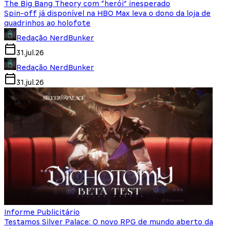
The Big Bang Theory com “herói” inesperado
Spin-off já disponível na HBO Max leva o dono da loja de
quadrinhos ao holofote
Redação NerdBunker
31.jul.26
Redação NerdBunker
31.jul.26
Informe Publicitário
Testamos Silver Palace: O novo RPG de mundo aberto da