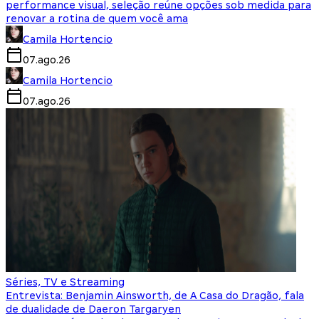
performance visual, seleção reúne opções sob medida para
renovar a rotina de quem você ama
Camila Hortencio
07.ago.26
Camila Hortencio
07.ago.26
Séries, TV e Streaming
Entrevista: Benjamin Ainsworth, de A Casa do Dragão, fala
de dualidade de Daeron Targaryen