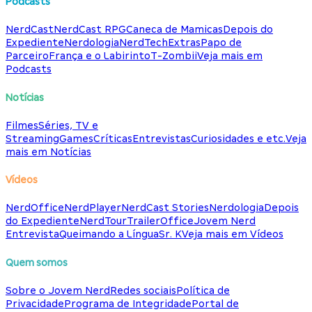
Podcasts
NerdCast
NerdCast RPG
Caneca de Mamicas
Depois do
Expediente
Nerdologia
NerdTech
Extras
Papo de
Parceiro
França e o Labirinto
T-Zombii
Veja mais em
Podcasts
Notícias
Filmes
Séries, TV e
Streaming
Games
Críticas
Entrevistas
Curiosidades e etc.
Veja
mais em Notícias
Vídeos
NerdOffice
NerdPlayer
NerdCast Stories
Nerdologia
Depois
do Expediente
NerdTour
TrailerOffice
Jovem Nerd
Entrevista
Queimando a Língua
Sr. K
Veja mais em Vídeos
Quem somos
Sobre o Jovem Nerd
Redes sociais
Política de
Privacidade
Programa de Integridade
Portal de