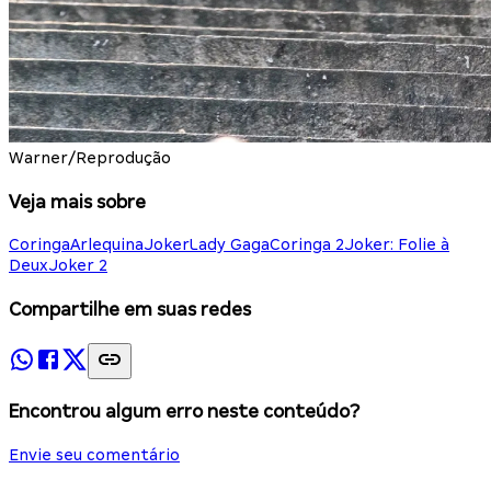
Warner/Reprodução
Veja mais sobre
Coringa
Arlequina
Joker
Lady Gaga
Coringa 2
Joker: Folie à
Deux
Joker 2
Compartilhe em suas redes
Encontrou algum erro neste conteúdo?
Envie seu comentário