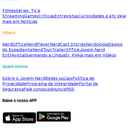
Filmes
Séries, TV e
Streaming
Games
Críticas
Entrevistas
Curiosidades e etc.
Veja
mais em Notícias
Vídeos
NerdOffice
NerdPlayer
NerdCast Stories
Nerdologia
Depois
do Expediente
NerdTour
TrailerOffice
Jovem Nerd
Entrevista
Queimando a Língua
Sr. K
Veja mais em Vídeos
Quem somos
Sobre o Jovem Nerd
Redes sociais
Política de
Privacidade
Programa de Integridade
Portal de
Segurança
Fale conosco
Anuncie
RSS
Baixe o nosso APP