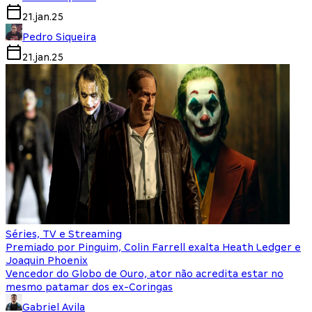
21.jan.25
Pedro Siqueira
21.jan.25
Séries, TV e Streaming
Premiado por Pinguim, Colin Farrell exalta Heath Ledger e
Joaquin Phoenix
Vencedor do Globo de Ouro, ator não acredita estar no
mesmo patamar dos ex-Coringas
Gabriel Avila