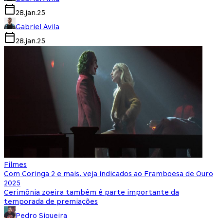
28.jan.25
Gabriel Avila
28.jan.25
Filmes
Com Coringa 2 e mais, veja indicados ao Framboesa de Ouro
2025
Cerimônia zoeira também é parte importante da
temporada de premiações
Pedro Siqueira