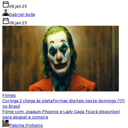
06.jan.25
Gabriel Avila
06.jan.25
Filmes
Coringa 2 chega às plataformas digitais neste domingo (17)
no Brasil
Filme com Joaquin Phoenix e Lady Gaga ficará disponível
para aluguel e compra
Paloma Pinheiro