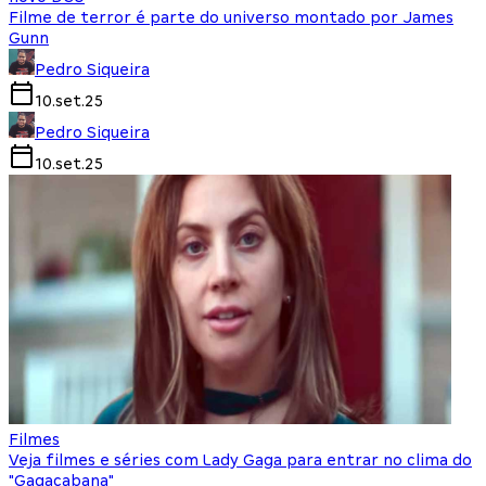
Filme de terror é parte do universo montado por James
Gunn
Pedro Siqueira
10.set.25
Pedro Siqueira
10.set.25
Filmes
Veja filmes e séries com Lady Gaga para entrar no clima do
"Gagacabana"