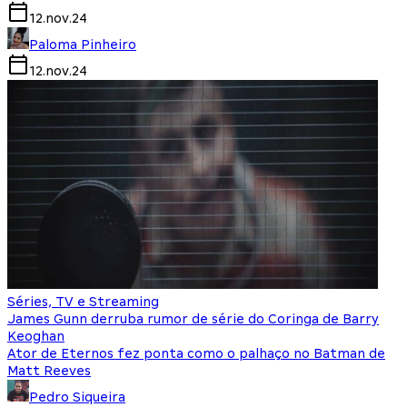
12.nov.24
Paloma Pinheiro
12.nov.24
Séries, TV e Streaming
James Gunn derruba rumor de série do Coringa de Barry
Keoghan
Ator de Eternos fez ponta como o palhaço no Batman de
Matt Reeves
Pedro Siqueira