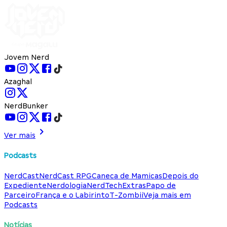
Jovem Nerd
Azaghal
NerdBunker
Ver mais
Podcasts
NerdCast
NerdCast RPG
Caneca de Mamicas
Depois do
Expediente
Nerdologia
NerdTech
Extras
Papo de
Parceiro
França e o Labirinto
T-Zombii
Veja mais em
Podcasts
Notícias