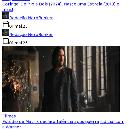
Coringa: Delírio a Dois (2024), Nasce uma Estrela (2018) e
mais!
Redação NerdBunker
01.mai.25
Redação NerdBunker
01.mai.25
Filmes
Estúdio de Matrix declara falência após guerra judicial com
a Warner