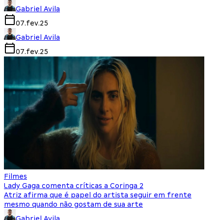
Gabriel Avila
07.fev.25
Gabriel Avila
07.fev.25
Filmes
Lady Gaga comenta críticas a Coringa 2
Atriz afirma que é papel do artista seguir em frente
mesmo quando não gostam de sua arte
Gabriel Avila