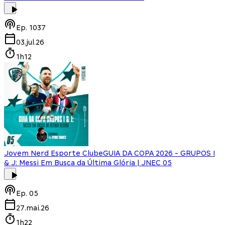
Ep.
1037
03.jul.26
1h12
Jovem Nerd Esporte Clube
GUIA DA COPA 2026 - GRUPOS I
& J: Messi Em Busca da Última Glória | JNEC 05
Ep.
05
27.mai.26
1h22