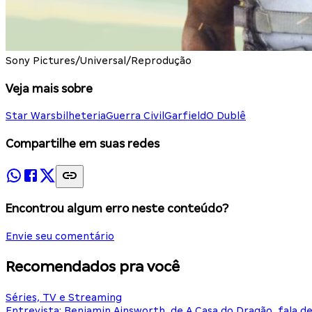
Sony Pictures/Universal/Reprodução
Veja mais sobre
Star Wars
bilheteria
Guerra Civil
Garfield
O Dublê
Compartilhe em suas redes
Encontrou algum erro neste conteúdo?
Envie seu comentário
Recomendados pra você
Séries, TV e Streaming
Entrevista: Benjamin Ainsworth, de A Casa do Dragão, fala d