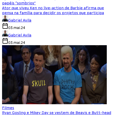
papéis “sombrios”
Ator que viveu Ken no live-action de Barbie afirma que
pensa na família para decidir os projetos que participa
Gabriel Avila
03.mai.24
Gabriel Avila
03.mai.24
Filmes
Ryan Gosling e Mikey Day se vestem de Beavis e Butt-head