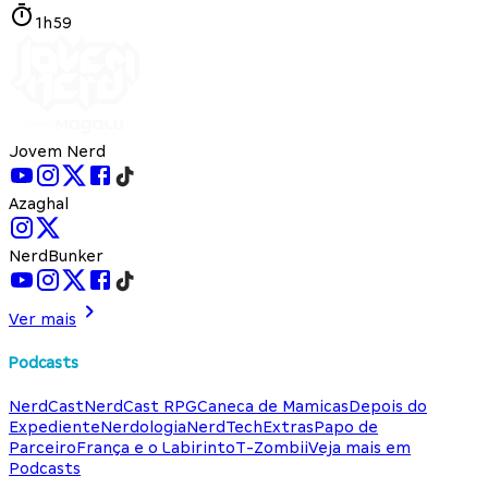
1h59
Jovem Nerd
Azaghal
NerdBunker
Ver mais
Podcasts
NerdCast
NerdCast RPG
Caneca de Mamicas
Depois do
Expediente
Nerdologia
NerdTech
Extras
Papo de
Parceiro
França e o Labirinto
T-Zombii
Veja mais em
Podcasts