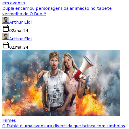
em evento
Dupla encarnou personagens da animação no tapete
vermelho de O Dublê
Arthur Eloi
02.mai.24
Arthur Eloi
02.mai.24
Filmes
O Dublê é uma aventura divertida que brinca com símbolos