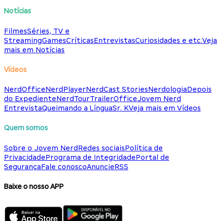
Notícias
Filmes
Séries, TV e
Streaming
Games
Críticas
Entrevistas
Curiosidades e etc.
Veja
mais em Notícias
Vídeos
NerdOffice
NerdPlayer
NerdCast Stories
Nerdologia
Depois
do Expediente
NerdTour
TrailerOffice
Jovem Nerd
Entrevista
Queimando a Língua
Sr. K
Veja mais em Vídeos
Quem somos
Sobre o Jovem Nerd
Redes sociais
Política de
Privacidade
Programa de Integridade
Portal de
Segurança
Fale conosco
Anuncie
RSS
Baixe o nosso APP