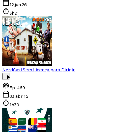
12.jun.26
3h21
NerdCast
Sem Licença para Dirigir
Ep.
459
03.abr.15
1h39