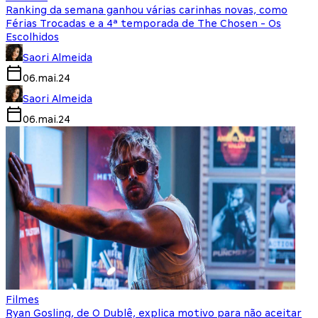
Ranking da semana ganhou várias carinhas novas, como
Férias Trocadas e a 4ª temporada de The Chosen - Os
Escolhidos
Saori Almeida
06.mai.24
Saori Almeida
06.mai.24
Filmes
Ryan Gosling, de O Dublê, explica motivo para não aceitar