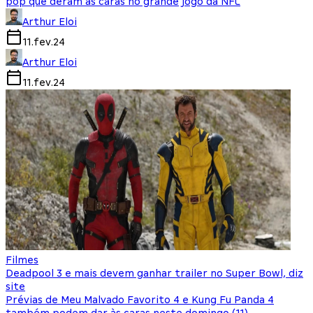
pop que deram as caras no grande jogo da NFL
Arthur Eloi
11.fev.24
Arthur Eloi
11.fev.24
Filmes
Deadpool 3 e mais devem ganhar trailer no Super Bowl, diz
site
Prévias de Meu Malvado Favorito 4 e Kung Fu Panda 4