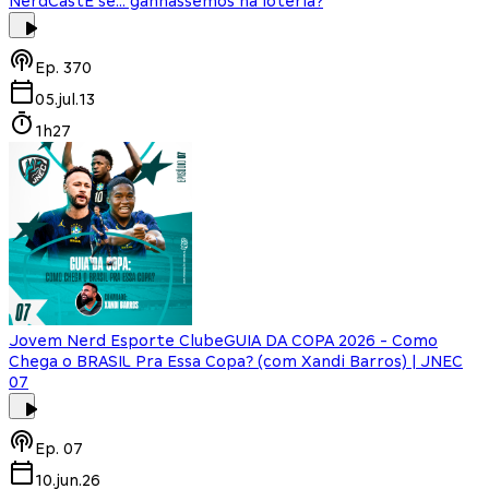
NerdCast
E se... ganhássemos na loteria?
Ep.
370
05.jul.13
1h27
Jovem Nerd Esporte Clube
GUIA DA COPA 2026 - Como
Chega o BRASIL Pra Essa Copa? (com Xandi Barros) | JNEC
07
Ep.
07
10.jun.26