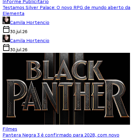
Informe Publicitário
Testamos Silver Palace: O novo RPG de mundo aberto da
Elementa
Camila Hortencio
30.jul.26
Camila Hortencio
30.jul.26
Filmes
Pantera Negra 3 é confirmado para 2028, com novo