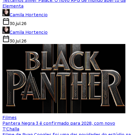
Testamos Silver Palace: O novo RPG de mundo aberto da
Elementa
Camila Hortencio
30.jul.26
Camila Hortencio
30.jul.26
Filmes
Pantera Negra 3 é confirmado para 2028, com novo
T'Challa
Filme de Ryan Coogler foi uma das novidades do estúdio na