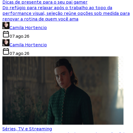
Dicas de presente para o seu pai gamer
Do refúgio para relaxar após o trabalho ao topo da
performance visual, seleção reúne opções sob medida para
renovar a rotina de quem você ama
Camila Hortencio
07.ago.26
Camila Hortencio
07.ago.26
Séries, TV e Streaming