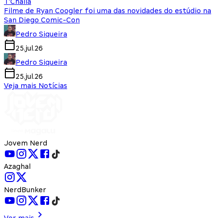
T'Challa
Filme de Ryan Coogler foi uma das novidades do estúdio na
San Diego Comic-Con
Pedro Siqueira
25.jul.26
Pedro Siqueira
25.jul.26
Veja mais Notícias
Jovem Nerd
Azaghal
NerdBunker
Ver mais