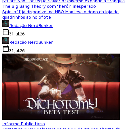
Stuart Não Consegue Salvar o Universo expande a franquia
The Big Bang Theory com “herói” inesperado
Spin-off já disponível na HBO Max leva o dono da loja de
quadrinhos ao holofote
Redação NerdBunker
31.jul.26
Redação NerdBunker
31.jul.26
Informe Publicitário