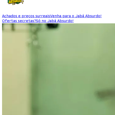
Achados e preços surreais
Venha para o Jabá Absurdo!
Ofertas secretas?
Só no Jabá Absurdo!