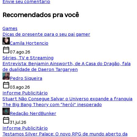
Envie seu comentário
Recomendados pra você
Games
Dicas de presente para o seu pai gamer
Camila Hortencio
07.ago.26
Séries, TV e Streaming
Entrevista: Benjamin Ainsworth, de A Casa do Dragão, fala
de dualidade de Daeron Targaryen
Pedro Siqueira
03.ago.26
Informe Publicitário
Stuart Não Consegue Salvar o Universo expande a franquia
The Big Bang Theory com “herói” inesperado
Redação NerdBunker
31.jul.26
Informe Publicitário
Testamos Silver Palace: O novo RPG de mundo aberto da