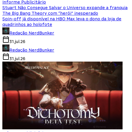
Informe Publicitário
Stuart Não Consegue Salvar o Universo expande a franquia
The Big Bang Theory com “herói” inesperado
Spin-off já disponível na HBO Max leva o dono da loja de
quadrinhos ao holofote
Redação NerdBunker
31.jul.26
Redação NerdBunker
31.jul.26