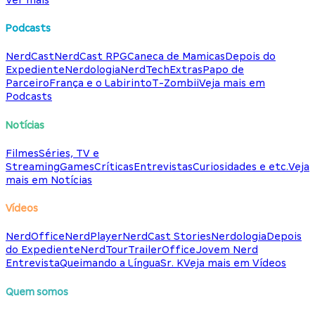
Podcasts
NerdCast
NerdCast RPG
Caneca de Mamicas
Depois do
Expediente
Nerdologia
NerdTech
Extras
Papo de
Parceiro
França e o Labirinto
T-Zombii
Veja mais em
Podcasts
Notícias
Filmes
Séries, TV e
Streaming
Games
Críticas
Entrevistas
Curiosidades e etc.
Veja
mais em Notícias
Vídeos
NerdOffice
NerdPlayer
NerdCast Stories
Nerdologia
Depois
do Expediente
NerdTour
TrailerOffice
Jovem Nerd
Entrevista
Queimando a Língua
Sr. K
Veja mais em Vídeos
Quem somos