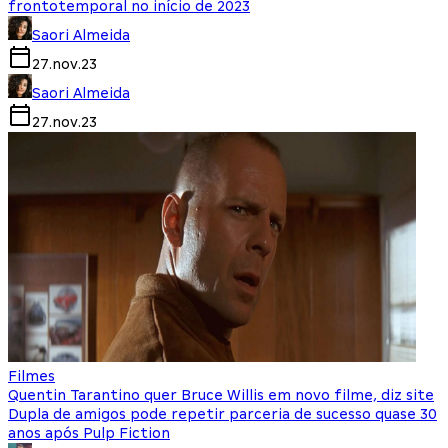
frontotemporal no início de 2023
Saori Almeida
27.nov.23
Saori Almeida
27.nov.23
Filmes
Quentin Tarantino quer Bruce Willis em novo filme, diz site
Dupla de amigos pode repetir parceria de sucesso quase 30
anos após Pulp Fiction