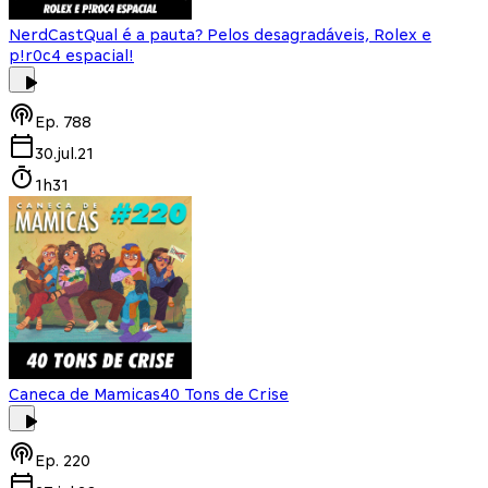
NerdCast
Qual é a pauta? Pelos desagradáveis, Rolex e
p!r0c4 espacial!
Ep.
788
30.jul.21
1h31
Caneca de Mamicas
40 Tons de Crise
Ep.
220