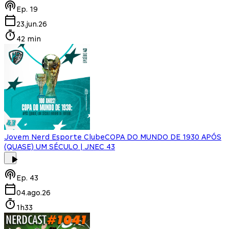
Ep.
19
23.jun.26
42 min
Jovem Nerd Esporte Clube
COPA DO MUNDO DE 1930 APÓS
(QUASE) UM SÉCULO | JNEC 43
Ep.
43
04.ago.26
1h33