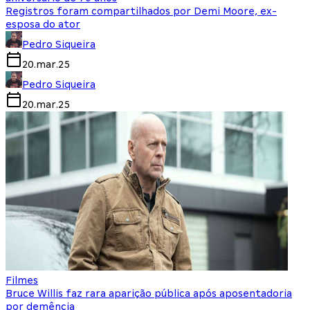
Registros foram compartilhados por Demi Moore, ex-
esposa do ator
Pedro Siqueira
20.mar.25
Pedro Siqueira
20.mar.25
Filmes
Bruce Willis faz rara aparição pública após aposentadoria
por demência