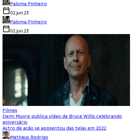
Paloma Pinheiro
02.jun.23
Paloma Pinheiro
02.jun.23
Filmes
Demi Moore publica vídeo de Bruce Willis celebrando
aniversário
Astro de ação se aposentou das telas em 2022
Matheus Rodrigo