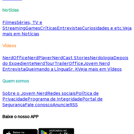
Notícias
Filmes
Séries, TV e
Streaming
Games
Críticas
Entrevistas
Curiosidades e etc.
Veja
mais em Notícias
Vídeos
NerdOffice
NerdPlayer
NerdCast Stories
Nerdologia
Depois
do Expediente
NerdTour
TrailerOffice
Jovem Nerd
Entrevista
Queimando a Língua
Sr. K
Veja mais em Vídeos
Quem somos
Sobre o Jovem Nerd
Redes sociais
Política de
Privacidade
Programa de Integridade
Portal de
Segurança
Fale conosco
Anuncie
RSS
Baixe o nosso APP