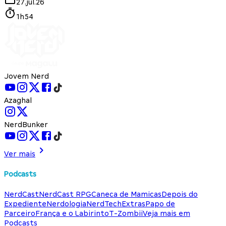
27.jul.26
1h54
Jovem Nerd
Azaghal
NerdBunker
Ver mais
Podcasts
NerdCast
NerdCast RPG
Caneca de Mamicas
Depois do
Expediente
Nerdologia
NerdTech
Extras
Papo de
Parceiro
França e o Labirinto
T-Zombii
Veja mais em
Podcasts