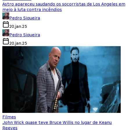
Astro apareceu saudando os socorristas de Los Angeles em
meio à luta contra incêndios
Pedro Siqueira
20.jan.25
Pedro Siqueira
20.jan.25
Filmes
John Wick quase teve Bruce Willis no lugar de Keanu
Reeves