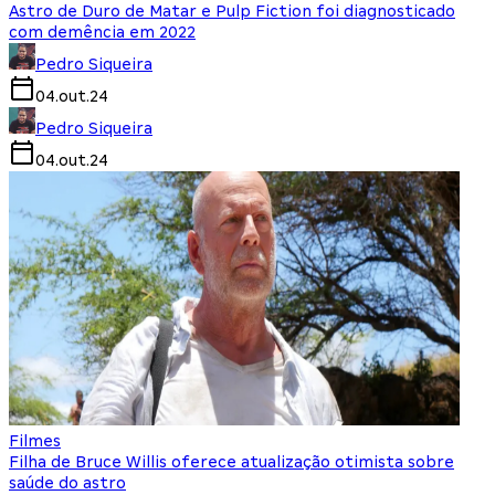
Astro de Duro de Matar e Pulp Fiction foi diagnosticado
com demência em 2022
Pedro Siqueira
04.out.24
Pedro Siqueira
04.out.24
Filmes
Filha de Bruce Willis oferece atualização otimista sobre
saúde do astro