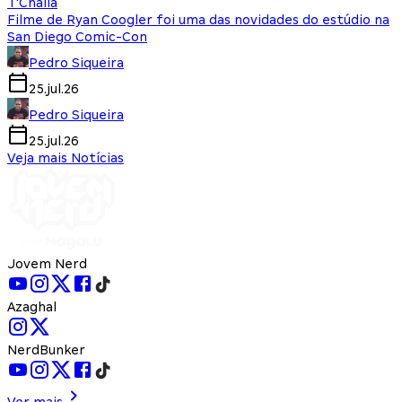
T'Challa
Filme de Ryan Coogler foi uma das novidades do estúdio na
San Diego Comic-Con
Pedro Siqueira
25.jul.26
Pedro Siqueira
25.jul.26
Veja mais Notícias
Jovem Nerd
Azaghal
NerdBunker
Ver mais