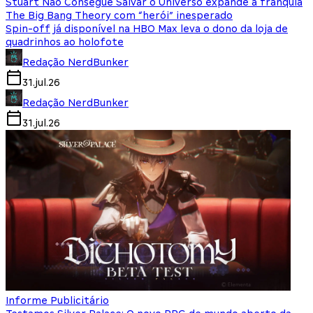
Stuart Não Consegue Salvar o Universo expande a franquia
The Big Bang Theory com “herói” inesperado
Spin-off já disponível na HBO Max leva o dono da loja de
quadrinhos ao holofote
Redação NerdBunker
31.jul.26
Redação NerdBunker
31.jul.26
Informe Publicitário