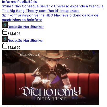
Informe Publicitário
Stuart Não Consegue Salvar o Universo expande a franquia
The Big Bang Theory com “herói” inesperado
Spin-off já disponível na HBO Max leva o dono da loja de
quadrinhos ao holofote
Redação NerdBunker
31.jul.26
Redação NerdBunker
31.jul.26