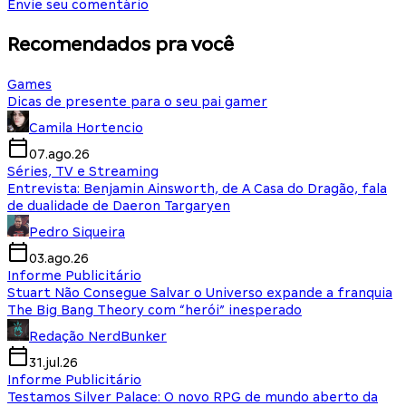
Envie seu comentário
Recomendados pra você
Games
Dicas de presente para o seu pai gamer
Camila Hortencio
07.ago.26
Séries, TV e Streaming
Entrevista: Benjamin Ainsworth, de A Casa do Dragão, fala
de dualidade de Daeron Targaryen
Pedro Siqueira
03.ago.26
Informe Publicitário
Stuart Não Consegue Salvar o Universo expande a franquia
The Big Bang Theory com “herói” inesperado
Redação NerdBunker
31.jul.26
Informe Publicitário
Testamos Silver Palace: O novo RPG de mundo aberto da