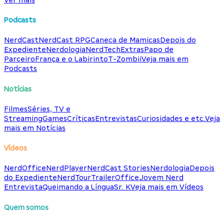
Podcasts
NerdCast
NerdCast RPG
Caneca de Mamicas
Depois do
Expediente
Nerdologia
NerdTech
Extras
Papo de
Parceiro
França e o Labirinto
T-Zombii
Veja mais em
Podcasts
Notícias
Filmes
Séries, TV e
Streaming
Games
Críticas
Entrevistas
Curiosidades e etc.
Veja
mais em Notícias
Vídeos
NerdOffice
NerdPlayer
NerdCast Stories
Nerdologia
Depois
do Expediente
NerdTour
TrailerOffice
Jovem Nerd
Entrevista
Queimando a Língua
Sr. K
Veja mais em Vídeos
Quem somos