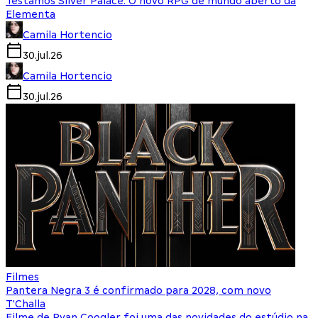
Testamos Silver Palace: O novo RPG de mundo aberto da
Elementa
Camila Hortencio
30.jul.26
Camila Hortencio
30.jul.26
Filmes
Pantera Negra 3 é confirmado para 2028, com novo
T'Challa
Filme de Ryan Coogler foi uma das novidades do estúdio na