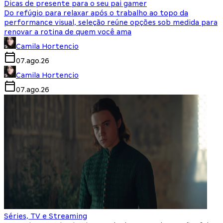
Dicas de presente para o seu pai gamer
Do refúgio para relaxar após o trabalho ao topo da
performance visual, seleção reúne opções sob medida para
renovar a rotina de quem você ama
Camila Hortencio
07.ago.26
Camila Hortencio
07.ago.26
Séries, TV e Streaming