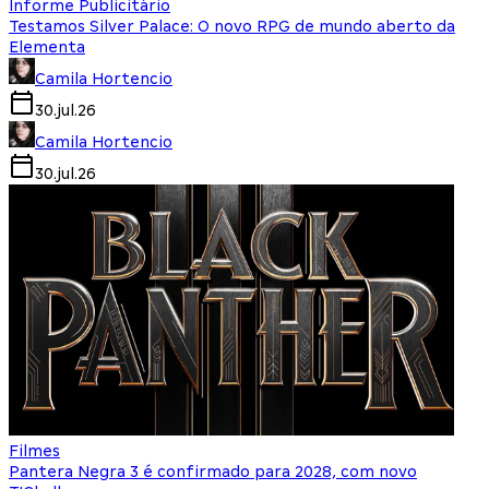
Informe Publicitário
Testamos Silver Palace: O novo RPG de mundo aberto da
Elementa
Camila Hortencio
30.jul.26
Camila Hortencio
30.jul.26
Filmes
Pantera Negra 3 é confirmado para 2028, com novo