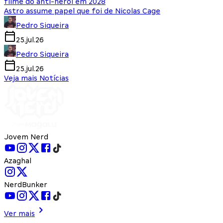
filme do anti-herói em 2028
Astro assume papel que foi de Nicolas Cage
Pedro Siqueira
25.jul.26
Pedro Siqueira
25.jul.26
Veja mais Notícias
Jovem Nerd
Azaghal
NerdBunker
Ver mais