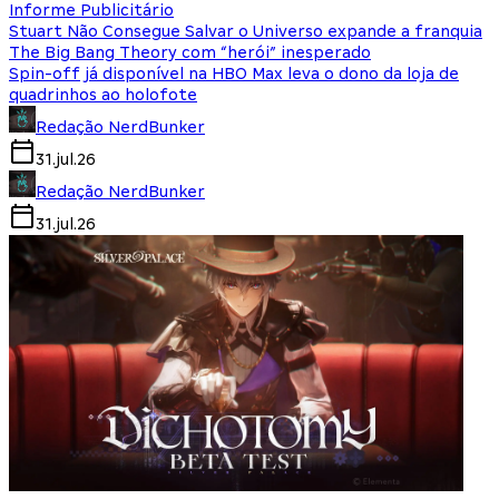
Informe Publicitário
Stuart Não Consegue Salvar o Universo expande a franquia
The Big Bang Theory com “herói” inesperado
Spin-off já disponível na HBO Max leva o dono da loja de
quadrinhos ao holofote
Redação NerdBunker
31.jul.26
Redação NerdBunker
31.jul.26