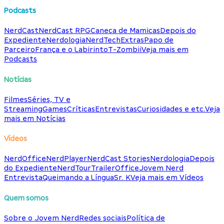
Podcasts
NerdCast
NerdCast RPG
Caneca de Mamicas
Depois do
Expediente
Nerdologia
NerdTech
Extras
Papo de
Parceiro
França e o Labirinto
T-Zombii
Veja mais em
Podcasts
Notícias
Filmes
Séries, TV e
Streaming
Games
Críticas
Entrevistas
Curiosidades e etc.
Veja
mais em Notícias
Vídeos
NerdOffice
NerdPlayer
NerdCast Stories
Nerdologia
Depois
do Expediente
NerdTour
TrailerOffice
Jovem Nerd
Entrevista
Queimando a Língua
Sr. K
Veja mais em Vídeos
Quem somos
Sobre o Jovem Nerd
Redes sociais
Política de