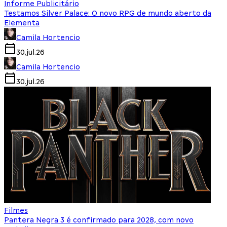
Informe Publicitário
Testamos Silver Palace: O novo RPG de mundo aberto da
Elementa
Camila Hortencio
30.jul.26
Camila Hortencio
30.jul.26
Filmes
Pantera Negra 3 é confirmado para 2028, com novo