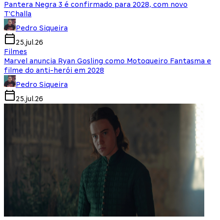
Pantera Negra 3 é confirmado para 2028, com novo
T'Challa
Pedro Siqueira
25.jul.26
Filmes
Marvel anuncia Ryan Gosling como Motoqueiro Fantasma e
filme do anti-herói em 2028
Pedro Siqueira
25.jul.26