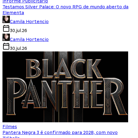
Informe Publicitário
Testamos Silver Palace: O novo RPG de mundo aberto da
Elementa
Camila Hortencio
30.jul.26
Camila Hortencio
30.jul.26
Filmes
Pantera Negra 3 é confirmado para 2028, com novo