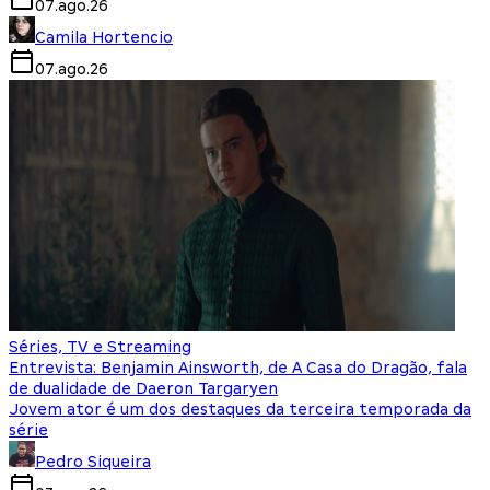
07.ago.26
Camila Hortencio
07.ago.26
Séries, TV e Streaming
Entrevista: Benjamin Ainsworth, de A Casa do Dragão, fala
de dualidade de Daeron Targaryen
Jovem ator é um dos destaques da terceira temporada da
série
Pedro Siqueira