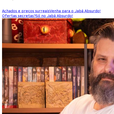
Achados e preços surreais
Venha para o Jabá Absurdo!
Ofertas secretas?
Só no Jabá Absurdo!