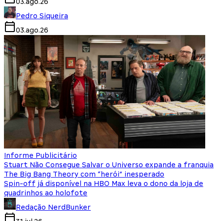
03.ago.26
Pedro Siqueira
03.ago.26
Informe Publicitário
Stuart Não Consegue Salvar o Universo expande a franquia
The Big Bang Theory com “herói” inesperado
Spin-off já disponível na HBO Max leva o dono da loja de
quadrinhos ao holofote
Redação NerdBunker