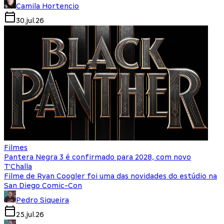
Camila Hortencio
30.jul.26
Filmes
Pantera Negra 3 é confirmado para 2028, com novo
T'Challa
Filme de Ryan Coogler foi uma das novidades do estúdio na
San Diego Comic-Con
Pedro Siqueira
25.jul.26