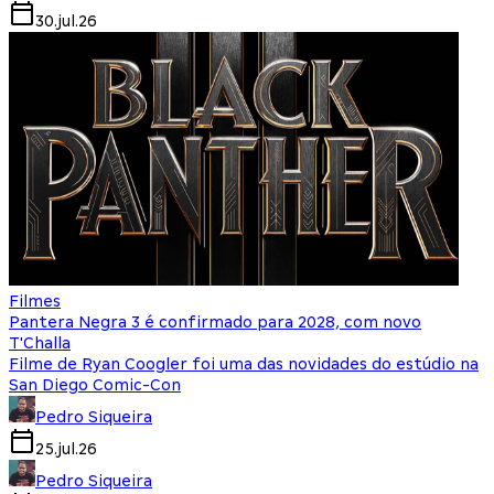
30.jul.26
Filmes
Pantera Negra 3 é confirmado para 2028, com novo
T'Challa
Filme de Ryan Coogler foi uma das novidades do estúdio na
San Diego Comic-Con
Pedro Siqueira
25.jul.26
Pedro Siqueira