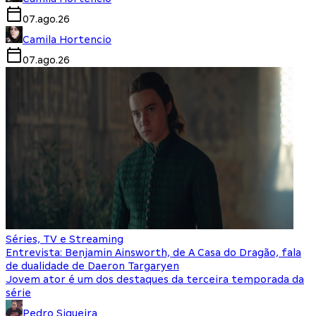
07.ago.26
Camila Hortencio
07.ago.26
Séries, TV e Streaming
Entrevista: Benjamin Ainsworth, de A Casa do Dragão, fala
de dualidade de Daeron Targaryen
Jovem ator é um dos destaques da terceira temporada da
série
Pedro Siqueira