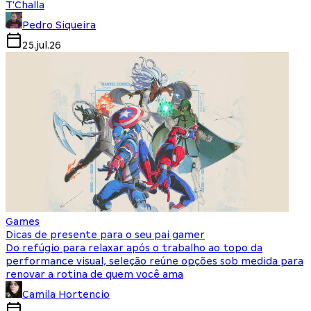
T'Challa
Pedro Siqueira
25.jul.26
Games
Dicas de presente para o seu pai gamer
Do refúgio para relaxar após o trabalho ao topo da
performance visual, seleção reúne opções sob medida para
renovar a rotina de quem você ama
Camila Hortencio