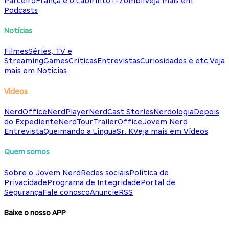
Parceiro
França e o Labirinto
T-Zombii
Veja mais em
Podcasts
Notícias
Filmes
Séries, TV e
Streaming
Games
Críticas
Entrevistas
Curiosidades e etc.
Veja
mais em Notícias
Vídeos
NerdOffice
NerdPlayer
NerdCast Stories
Nerdologia
Depois
do Expediente
NerdTour
TrailerOffice
Jovem Nerd
Entrevista
Queimando a Língua
Sr. K
Veja mais em Vídeos
Quem somos
Sobre o Jovem Nerd
Redes sociais
Política de
Privacidade
Programa de Integridade
Portal de
Segurança
Fale conosco
Anuncie
RSS
Baixe o nosso APP