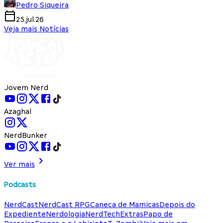
Pedro Siqueira
25.jul.26
Veja mais Notícias
Jovem Nerd
Azaghal
NerdBunker
Ver mais
Podcasts
NerdCast
NerdCast RPG
Caneca de Mamicas
Depois do
Expediente
Nerdologia
NerdTech
Extras
Papo de