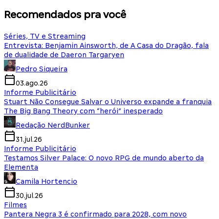
Recomendados pra você
Séries, TV e Streaming
Entrevista: Benjamin Ainsworth, de A Casa do Dragão, fala
de dualidade de Daeron Targaryen
Pedro Siqueira
03.ago.26
Informe Publicitário
Stuart Não Consegue Salvar o Universo expande a franquia
The Big Bang Theory com “herói” inesperado
Redação NerdBunker
31.jul.26
Informe Publicitário
Testamos Silver Palace: O novo RPG de mundo aberto da
Elementa
Camila Hortencio
30.jul.26
Filmes
Pantera Negra 3 é confirmado para 2028, com novo