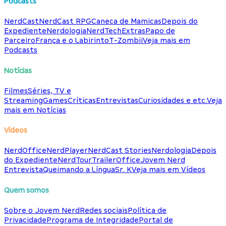
Podcasts
NerdCast
NerdCast RPG
Caneca de Mamicas
Depois do
Expediente
Nerdologia
NerdTech
Extras
Papo de
Parceiro
França e o Labirinto
T-Zombii
Veja mais em
Podcasts
Notícias
Filmes
Séries, TV e
Streaming
Games
Críticas
Entrevistas
Curiosidades e etc.
Veja
mais em Notícias
Vídeos
NerdOffice
NerdPlayer
NerdCast Stories
Nerdologia
Depois
do Expediente
NerdTour
TrailerOffice
Jovem Nerd
Entrevista
Queimando a Língua
Sr. K
Veja mais em Vídeos
Quem somos
Sobre o Jovem Nerd
Redes sociais
Política de
Privacidade
Programa de Integridade
Portal de