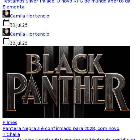
Testamos Silver Palace: O novo RPG de mundo aberto da
Elementa
Camila Hortencio
30.jul.26
Camila Hortencio
30.jul.26
Filmes
Pantera Negra 3 é confirmado para 2028, com novo
T'Challa