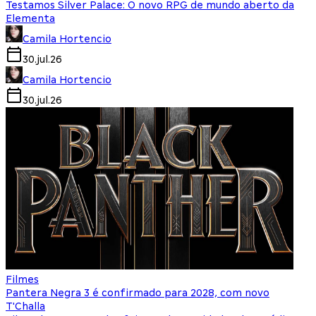
Testamos Silver Palace: O novo RPG de mundo aberto da
Elementa
Camila Hortencio
30.jul.26
Camila Hortencio
30.jul.26
Filmes
Pantera Negra 3 é confirmado para 2028, com novo
T'Challa