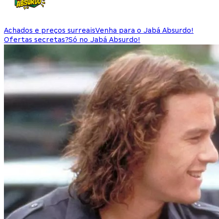
Achados e preços surreais
Venha para o Jabá Absurdo!
Ofertas secretas?
Só no Jabá Absurdo!