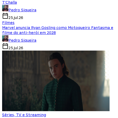
T'Challa
Pedro Siqueira
25.jul.26
Filmes
Marvel anuncia Ryan Gosling como Motoqueiro Fantasma e
filme do anti-herói em 2028
Pedro Siqueira
25.jul.26
Séries, TV e Streaming