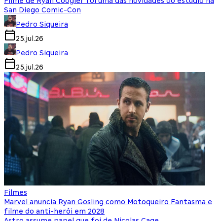
Filme de Ryan Coogler foi uma das novidades do estúdio na
San Diego Comic-Con
Pedro Siqueira
25.jul.26
Pedro Siqueira
25.jul.26
Filmes
Marvel anuncia Ryan Gosling como Motoqueiro Fantasma e
filme do anti-herói em 2028
Astro assume papel que foi de Nicolas Cage