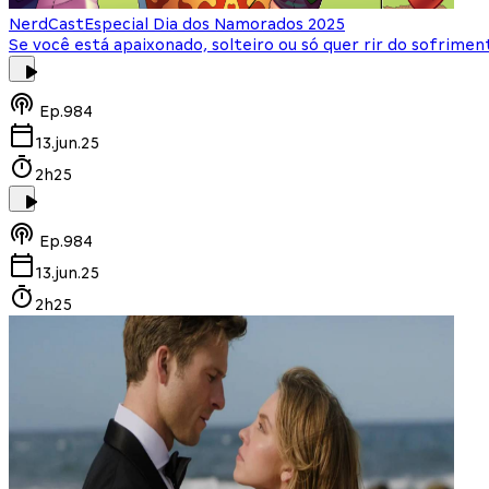
NerdCast
Especial Dia dos Namorados 2025
Se você está apaixonado, solteiro ou só quer rir do sofrimen
Ep.
984
13.jun.25
2h25
Ep.
984
13.jun.25
2h25