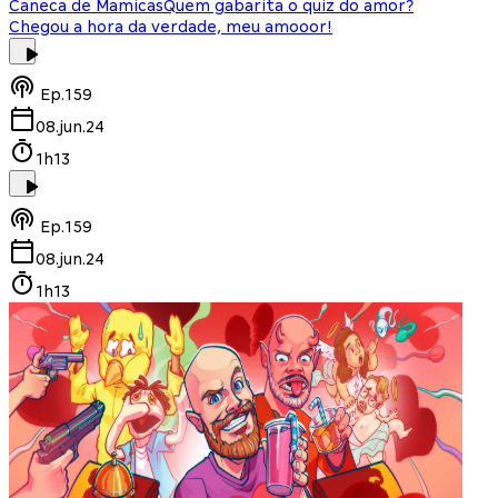
Caneca de Mamicas
Quem gabarita o quiz do amor?
Chegou a hora da verdade, meu amooor!
Ep.
159
08.jun.24
1h13
Ep.
159
08.jun.24
1h13