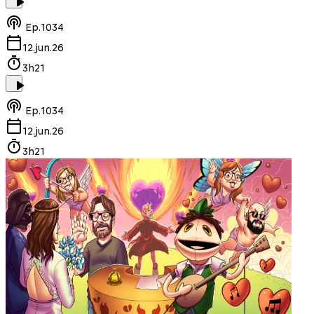
Ep.
1034
12.jun.26
3h21
Ep.
1034
12.jun.26
3h21