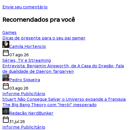
Envie seu comentário
Recomendados pra você
Games
Dicas de presente para o seu pai gamer
Camila Hortencio
07.ago.26
Séries, TV e Streaming
Entrevista: Benjamin Ainsworth, de A Casa do Dragão, fala
de dualidade de Daeron Targaryen
Pedro Siqueira
03.ago.26
Informe Publicitário
Stuart Não Consegue Salvar o Universo expande a franquia
The Big Bang Theory com “herói” inesperado
Redação NerdBunker
31.jul.26
Informe Publicitário