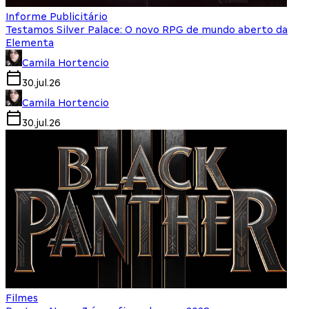
Informe Publicitário
Testamos Silver Palace: O novo RPG de mundo aberto da
Elementa
Camila Hortencio
30.jul.26
Camila Hortencio
30.jul.26
Filmes