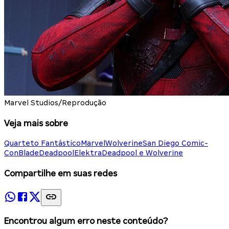
Marvel Studios/Reprodução
Veja mais sobre
Quarteto Fantástico
Marvel
Wolverine
San Diego Comic-
Con
Blade
Deadpool
Elektra
Deadpool e Wolverine
Compartilhe em suas redes
Encontrou algum erro neste conteúdo?