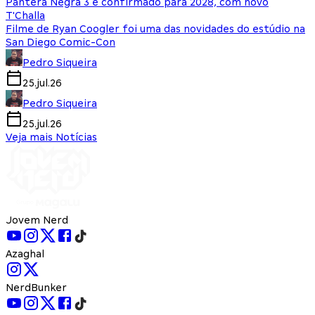
Pantera Negra 3 é confirmado para 2028, com novo
T'Challa
Filme de Ryan Coogler foi uma das novidades do estúdio na
San Diego Comic-Con
Pedro Siqueira
25.jul.26
Pedro Siqueira
25.jul.26
Veja mais Notícias
Jovem Nerd
Azaghal
NerdBunker