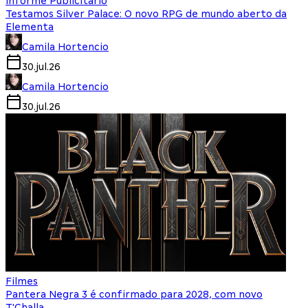
Informe Publicitário
Testamos Silver Palace: O novo RPG de mundo aberto da
Elementa
Camila Hortencio
30.jul.26
Camila Hortencio
30.jul.26
Filmes
Pantera Negra 3 é confirmado para 2028, com novo
T'Challa