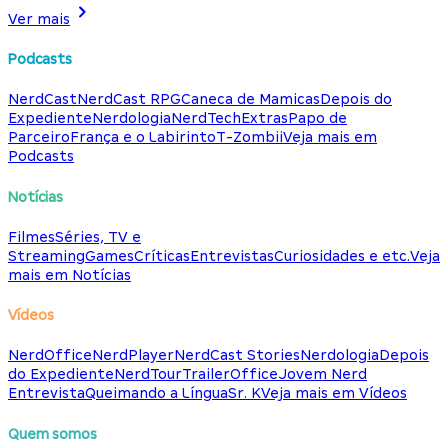
Ver mais
Podcasts
NerdCast
NerdCast RPG
Caneca de Mamicas
Depois do
Expediente
Nerdologia
NerdTech
Extras
Papo de
Parceiro
França e o Labirinto
T-Zombii
Veja mais em
Podcasts
Notícias
Filmes
Séries, TV e
Streaming
Games
Críticas
Entrevistas
Curiosidades e etc.
Veja
mais em Notícias
Vídeos
NerdOffice
NerdPlayer
NerdCast Stories
Nerdologia
Depois
do Expediente
NerdTour
TrailerOffice
Jovem Nerd
Entrevista
Queimando a Língua
Sr. K
Veja mais em Vídeos
Quem somos