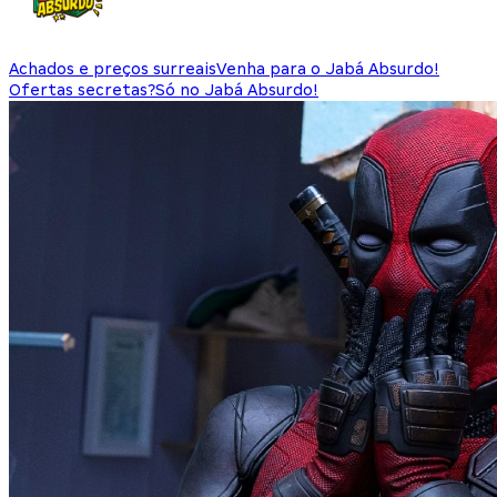
Achados e preços surreais
Venha para o Jabá Absurdo!
Ofertas secretas?
Só no Jabá Absurdo!