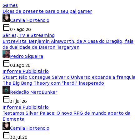
Games
Dicas de presente para o seu pai gamer
Camila Hortencio
07.ago.26
Séries, TV e Streaming
Entrevista: Benjamin Ainsworth, de A Casa do Dragão, fala
de dualidade de Daeron Targaryen
Pedro Siqueira
03.ago.26
Informe Publicitário
Stuart Não Consegue Salvar o Universo expande a franquia
The Big Bang Theory com “herói” inesperado
Redação NerdBunker
31.jul.26
Informe Publicitário
Testamos Silver Palace: O novo RPG de mundo aberto da
Elementa
Camila Hortencio
30.jul.26