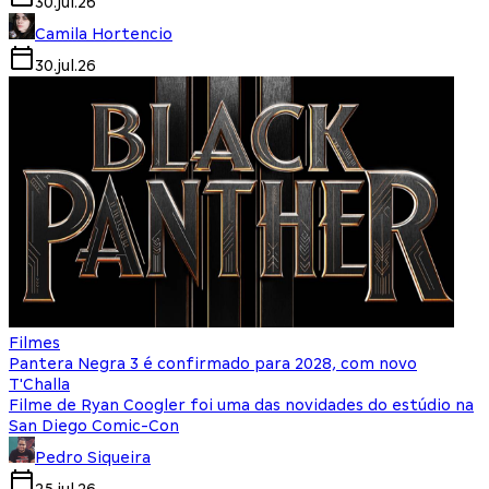
30.jul.26
Camila Hortencio
30.jul.26
Filmes
Pantera Negra 3 é confirmado para 2028, com novo
T'Challa
Filme de Ryan Coogler foi uma das novidades do estúdio na
San Diego Comic-Con
Pedro Siqueira