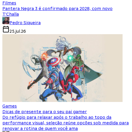
Filmes
Pantera Negra 3 é confirmado para 2028, com novo
T'Challa
Pedro Siqueira
25.jul.26
Games
Dicas de presente para o seu pai gamer
Do refúgio para relaxar após o trabalho ao topo da
performance visual, seleção reúne opções sob medida para
renovar a rotina de quem você ama