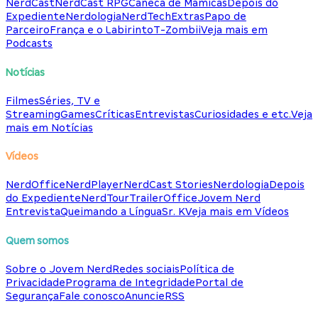
NerdCast
NerdCast RPG
Caneca de Mamicas
Depois do
Expediente
Nerdologia
NerdTech
Extras
Papo de
Parceiro
França e o Labirinto
T-Zombii
Veja mais em
Podcasts
Notícias
Filmes
Séries, TV e
Streaming
Games
Críticas
Entrevistas
Curiosidades e etc.
Veja
mais em Notícias
Vídeos
NerdOffice
NerdPlayer
NerdCast Stories
Nerdologia
Depois
do Expediente
NerdTour
TrailerOffice
Jovem Nerd
Entrevista
Queimando a Língua
Sr. K
Veja mais em Vídeos
Quem somos
Sobre o Jovem Nerd
Redes sociais
Política de
Privacidade
Programa de Integridade
Portal de
Segurança
Fale conosco
Anuncie
RSS