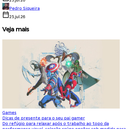
25.jul.26
Pedro Siqueira
25.jul.26
Veja mais
Games
S
Dicas de presente para o seu pai gamer
E
Do refúgio para relaxar após o trabalho ao topo da
d
performance visual, seleção reúne opções sob medida para
J