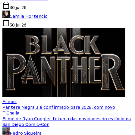
30.jul.26
Camila Hortencio
30.jul.26
Filmes
Pantera Negra 3 é confirmado para 2028, com novo
T'Challa
Filme de Ryan Coogler foi uma das novidades do estúdio na
San Diego Comic-Con
Pedro Siqueira