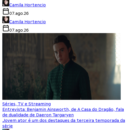
Camila Hortencio
07.ago.26
Camila Hortencio
07.ago.26
Séries, TV e Streaming
Entrevista: Benjamin Ainsworth, de A Casa do Dragão, fala
de dualidade de Daeron Targaryen
Jovem ator é um dos destaques da terceira temporada da
série