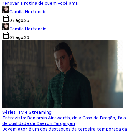
renovar a rotina de quem você ama
Camila Hortencio
07.ago.26
Camila Hortencio
07.ago.26
Séries, TV e Streaming
Entrevista: Benjamin Ainsworth, de A Casa do Dragão, fala
de dualidade de Daeron Targaryen
Jovem ator é um dos destaques da terceira temporada da