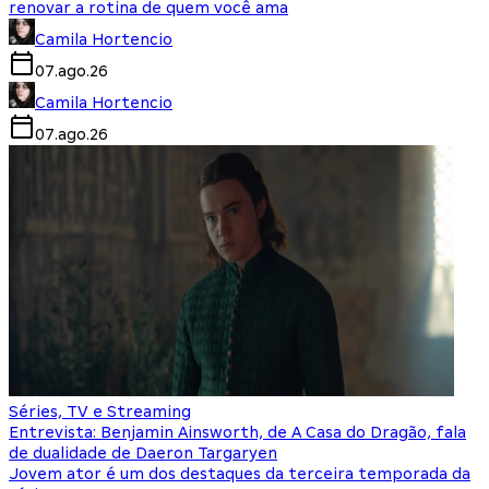
renovar a rotina de quem você ama
Camila Hortencio
07.ago.26
Camila Hortencio
07.ago.26
Séries, TV e Streaming
Entrevista: Benjamin Ainsworth, de A Casa do Dragão, fala
de dualidade de Daeron Targaryen
Jovem ator é um dos destaques da terceira temporada da