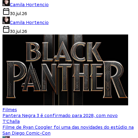
Camila Hortencio
30.jul.26
Camila Hortencio
30.jul.26
Filmes
Pantera Negra 3 é confirmado para 2028, com novo
T'Challa
Filme de Ryan Coogler foi uma das novidades do estúdio na
San Diego Comic-Con