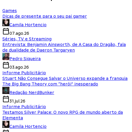
Games
Dicas de presente para o seu pai gamer
Camila Hortencio
07.ago.26
Séries, TV e Streaming
Entrevista: Benjamin Ainsworth, de A Casa do Dragão, fala
de dualidade de Daeron Targaryen
Pedro Siqueira
03.ago.26
Informe Publicitário
Stuart Não Consegue Salvar o Universo expande a franquia
The Big Bang Theory com “herói” inesperado
Redação NerdBunker
31.jul.26
Informe Publicitário
Testamos Silver Palace: O novo RPG de mundo aberto da
Elementa
Camila Hortencio