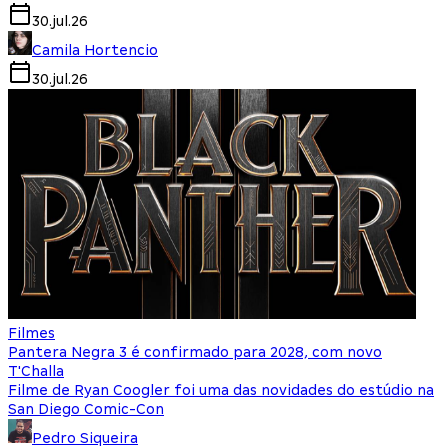
30.jul.26
Camila Hortencio
30.jul.26
Filmes
Pantera Negra 3 é confirmado para 2028, com novo
T'Challa
Filme de Ryan Coogler foi uma das novidades do estúdio na
San Diego Comic-Con
Pedro Siqueira