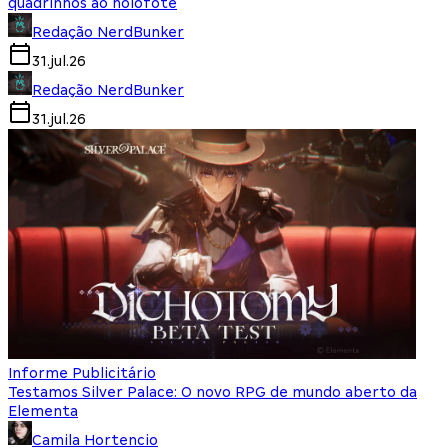
quadrinhos ao holofote
Redação NerdBunker
31.jul.26
Redação NerdBunker
31.jul.26
Informe Publicitário
Testamos Silver Palace: O novo RPG de mundo aberto da
Elementa
Camila Hortencio