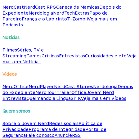
NerdCast
NerdCast RPG
Caneca de Mamicas
Depois do
Expediente
Nerdologia
NerdTech
Extras
Papo de
Parceiro
França e o Labirinto
T-Zombii
Veja mais em
Podcasts
Notícias
Filmes
Séries, TV e
Streaming
Games
Críticas
Entrevistas
Curiosidades e etc.
Veja
mais em Notícias
Vídeos
NerdOffice
NerdPlayer
NerdCast Stories
Nerdologia
Depois
do Expediente
NerdTour
TrailerOffice
Jovem Nerd
Entrevista
Queimando a Língua
Sr. K
Veja mais em Vídeos
Quem somos
Sobre o Jovem Nerd
Redes sociais
Política de
Privacidade
Programa de Integridade
Portal de
Segurança
Fale conosco
Anuncie
RSS