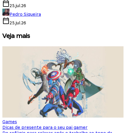
25.jul.26
Pedro Siqueira
25.jul.26
Veja mais
Games
S
Dicas de presente para o seu pai gamer
E
Do refúgio para relaxar após o trabalho ao topo da
d