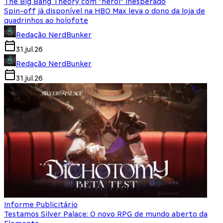
The Big Bang Theory com “herói” inesperado
Spin-off já disponível na HBO Max leva o dono da loja de
quadrinhos ao holofote
Redação NerdBunker
31.jul.26
Redação NerdBunker
31.jul.26
Informe Publicitário
Testamos Silver Palace: O novo RPG de mundo aberto da