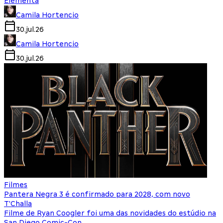
Elementa
Camila Hortencio
30.jul.26
Camila Hortencio
30.jul.26
Filmes
Pantera Negra 3 é confirmado para 2028, com novo
T'Challa
Filme de Ryan Coogler foi uma das novidades do estúdio na
San Diego Comic-Con