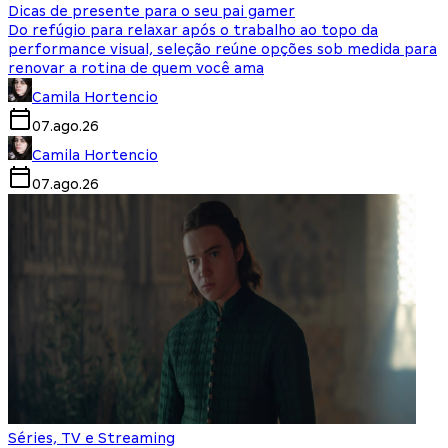
Dicas de presente para o seu pai gamer
Do refúgio para relaxar após o trabalho ao topo da
performance visual, seleção reúne opções sob medida para
renovar a rotina de quem você ama
Camila Hortencio
07.ago.26
Camila Hortencio
07.ago.26
Séries, TV e Streaming