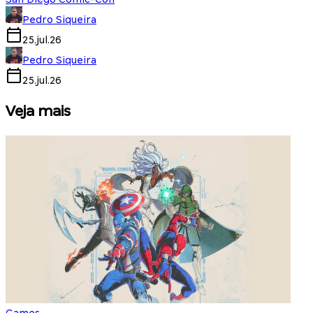
Pedro Siqueira
25.jul.26
Pedro Siqueira
25.jul.26
Veja mais
Games
S