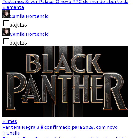
Testamos Silver Palace: O novo RPG de mundo aberto da
Elementa
Camila Hortencio
30.jul.26
Camila Hortencio
30.jul.26
Filmes
Pantera Negra 3 é confirmado para 2028, com novo
T'Challa