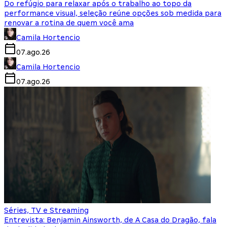
Do refúgio para relaxar após o trabalho ao topo da
performance visual, seleção reúne opções sob medida para
renovar a rotina de quem você ama
Camila Hortencio
07.ago.26
Camila Hortencio
07.ago.26
Séries, TV e Streaming
Entrevista: Benjamin Ainsworth, de A Casa do Dragão, fala