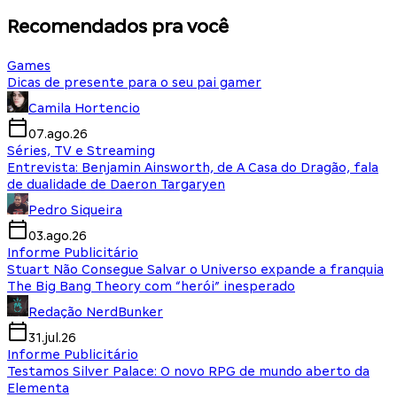
Recomendados pra você
Games
Dicas de presente para o seu pai gamer
Camila Hortencio
07.ago.26
Séries, TV e Streaming
Entrevista: Benjamin Ainsworth, de A Casa do Dragão, fala
de dualidade de Daeron Targaryen
Pedro Siqueira
03.ago.26
Informe Publicitário
Stuart Não Consegue Salvar o Universo expande a franquia
The Big Bang Theory com “herói” inesperado
Redação NerdBunker
31.jul.26
Informe Publicitário
Testamos Silver Palace: O novo RPG de mundo aberto da
Elementa