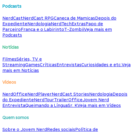
Podcasts
NerdCast
NerdCast RPG
Caneca de Mamicas
Depois do
Expediente
Nerdologia
NerdTech
Extras
Papo de
Parceiro
França e o Labirinto
T-Zombii
Veja mais em
Podcasts
Notícias
Filmes
Séries, TV e
Streaming
Games
Críticas
Entrevistas
Curiosidades e etc.
Veja
mais em Notícias
Vídeos
NerdOffice
NerdPlayer
NerdCast Stories
Nerdologia
Depois
do Expediente
NerdTour
TrailerOffice
Jovem Nerd
Entrevista
Queimando a Língua
Sr. K
Veja mais em Vídeos
Quem somos
Sobre o Jovem Nerd
Redes sociais
Política de