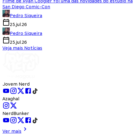
Filme de Ryan Coogler foi uma das novidades do estúdio na
San Diego Comic-Con
Pedro Siqueira
25.jul.26
Pedro Siqueira
25.jul.26
Veja mais Notícias
Jovem Nerd
Azaghal
NerdBunker
Ver mais