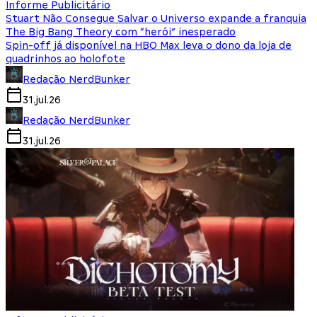
Informe Publicitário
Stuart Não Consegue Salvar o Universo expande a franquia
The Big Bang Theory com “herói” inesperado
Spin-off já disponível na HBO Max leva o dono da loja de
quadrinhos ao holofote
Redação NerdBunker
31.jul.26
Redação NerdBunker
31.jul.26