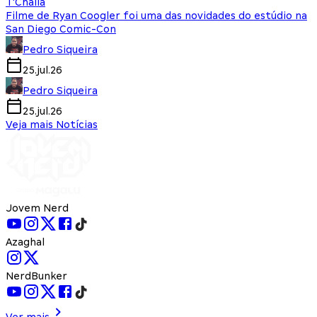
T'Challa
Filme de Ryan Coogler foi uma das novidades do estúdio na
San Diego Comic-Con
Pedro Siqueira
25.jul.26
Pedro Siqueira
25.jul.26
Veja mais Notícias
Jovem Nerd
Azaghal
NerdBunker
Ver mais