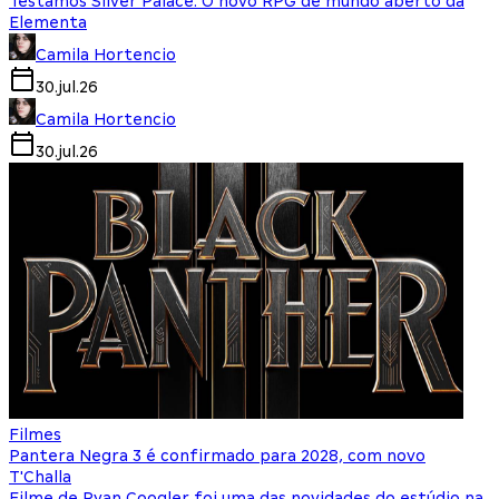
Testamos Silver Palace: O novo RPG de mundo aberto da
Elementa
Camila Hortencio
30.jul.26
Camila Hortencio
30.jul.26
Filmes
Pantera Negra 3 é confirmado para 2028, com novo
T'Challa
Filme de Ryan Coogler foi uma das novidades do estúdio na