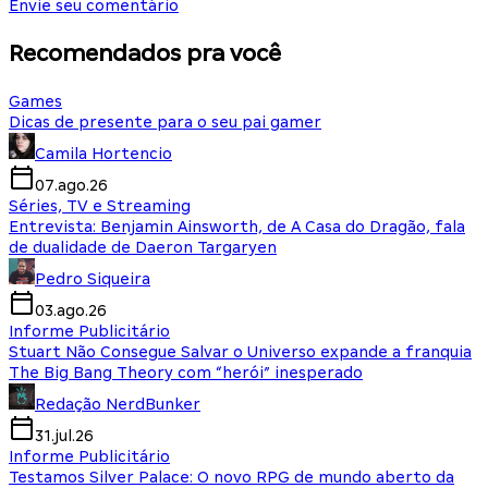
Envie seu comentário
Recomendados pra você
Games
Dicas de presente para o seu pai gamer
Camila Hortencio
07.ago.26
Séries, TV e Streaming
Entrevista: Benjamin Ainsworth, de A Casa do Dragão, fala
de dualidade de Daeron Targaryen
Pedro Siqueira
03.ago.26
Informe Publicitário
Stuart Não Consegue Salvar o Universo expande a franquia
The Big Bang Theory com “herói” inesperado
Redação NerdBunker
31.jul.26
Informe Publicitário
Testamos Silver Palace: O novo RPG de mundo aberto da