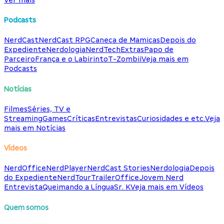
Podcasts
NerdCast
NerdCast RPG
Caneca de Mamicas
Depois do
Expediente
Nerdologia
NerdTech
Extras
Papo de
Parceiro
França e o Labirinto
T-Zombii
Veja mais em
Podcasts
Notícias
Filmes
Séries, TV e
Streaming
Games
Críticas
Entrevistas
Curiosidades e etc.
Veja
mais em Notícias
Vídeos
NerdOffice
NerdPlayer
NerdCast Stories
Nerdologia
Depois
do Expediente
NerdTour
TrailerOffice
Jovem Nerd
Entrevista
Queimando a Língua
Sr. K
Veja mais em Vídeos
Quem somos