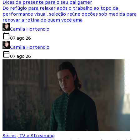
Dicas de presente para o seu pai gamer
Do refúgio para relaxar após o trabalho ao topo da
performance visual, seleção reúne opções sob medida para
renovar a rotina de quem você ama
Camila Hortencio
07.ago.26
Camila Hortencio
07.ago.26
Séries, TV e Streaming