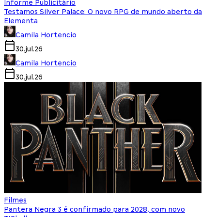
Informe Publicitário
Testamos Silver Palace: O novo RPG de mundo aberto da
Elementa
Camila Hortencio
30.jul.26
Camila Hortencio
30.jul.26
Filmes
Pantera Negra 3 é confirmado para 2028, com novo