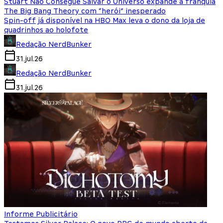
Stuart Não Consegue Salvar o Universo expande a franquia
The Big Bang Theory com “herói” inesperado
Spin-off já disponível na HBO Max leva o dono da loja de
quadrinhos ao holofote
Redação NerdBunker
31.jul.26
Redação NerdBunker
31.jul.26
Informe Publicitário