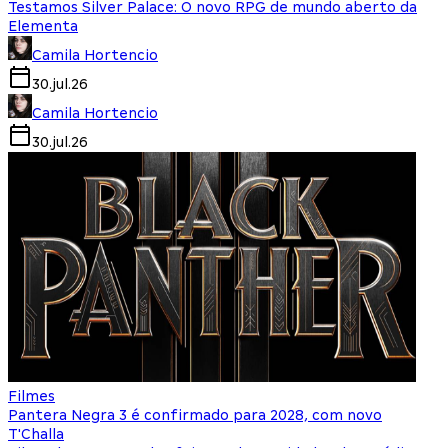
Testamos Silver Palace: O novo RPG de mundo aberto da
Elementa
Camila Hortencio
30.jul.26
Camila Hortencio
30.jul.26
Filmes
Pantera Negra 3 é confirmado para 2028, com novo
T'Challa