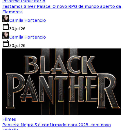
Informe Publicitário
Testamos Silver Palace: O novo RPG de mundo aberto da
Elementa
Camila Hortencio
30.jul.26
Camila Hortencio
30.jul.26
Filmes
Pantera Negra 3 é confirmado para 2028, com novo