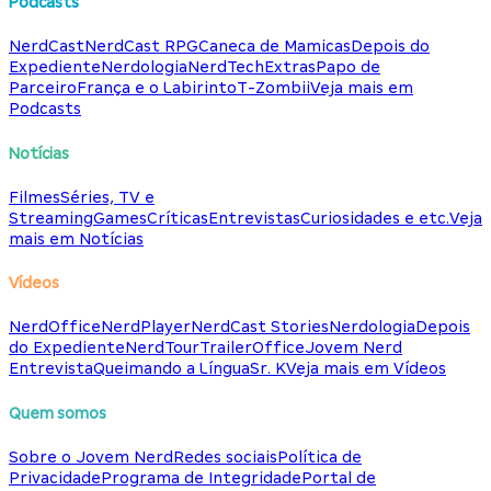
Podcasts
NerdCast
NerdCast RPG
Caneca de Mamicas
Depois do
Expediente
Nerdologia
NerdTech
Extras
Papo de
Parceiro
França e o Labirinto
T-Zombii
Veja mais em
Podcasts
Notícias
Filmes
Séries, TV e
Streaming
Games
Críticas
Entrevistas
Curiosidades e etc.
Veja
mais em Notícias
Vídeos
NerdOffice
NerdPlayer
NerdCast Stories
Nerdologia
Depois
do Expediente
NerdTour
TrailerOffice
Jovem Nerd
Entrevista
Queimando a Língua
Sr. K
Veja mais em Vídeos
Quem somos
Sobre o Jovem Nerd
Redes sociais
Política de
Privacidade
Programa de Integridade
Portal de