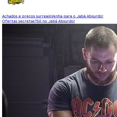
Achados e preços surreais
Venha para o Jabá Absurdo!
Ofertas secretas?
Só no Jabá Absurdo!