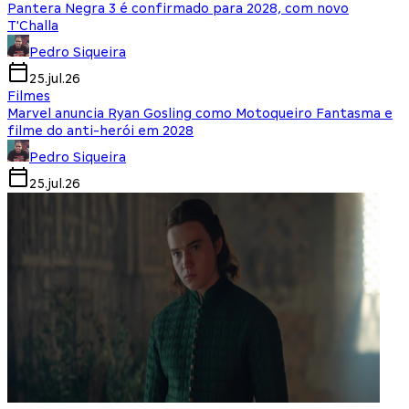
Pantera Negra 3 é confirmado para 2028, com novo
T'Challa
Pedro Siqueira
25.jul.26
Filmes
Marvel anuncia Ryan Gosling como Motoqueiro Fantasma e
filme do anti-herói em 2028
Pedro Siqueira
25.jul.26