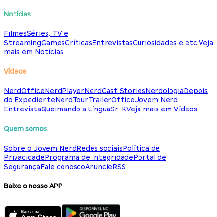
Notícias
Filmes
Séries, TV e
Streaming
Games
Críticas
Entrevistas
Curiosidades e etc.
Veja
mais em Notícias
Vídeos
NerdOffice
NerdPlayer
NerdCast Stories
Nerdologia
Depois
do Expediente
NerdTour
TrailerOffice
Jovem Nerd
Entrevista
Queimando a Língua
Sr. K
Veja mais em Vídeos
Quem somos
Sobre o Jovem Nerd
Redes sociais
Política de
Privacidade
Programa de Integridade
Portal de
Segurança
Fale conosco
Anuncie
RSS
Baixe o nosso APP