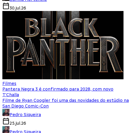
30.jul.26
Filmes
Pantera Negra 3 é confirmado para 2028, com novo
T'Challa
Filme de Ryan Coogler foi uma das novidades do estúdio na
San Diego Comic-Con
Pedro Siqueira
25.jul.26
Pedro Siqueira