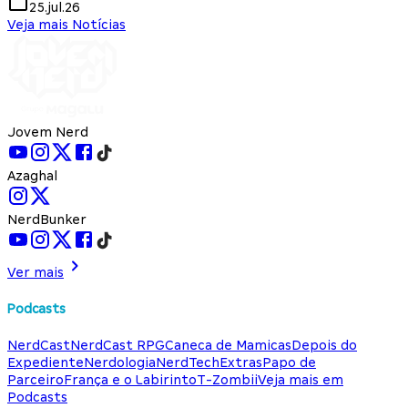
25.jul.26
Veja mais Notícias
Jovem Nerd
Azaghal
NerdBunker
Ver mais
Podcasts
NerdCast
NerdCast RPG
Caneca de Mamicas
Depois do
Expediente
Nerdologia
NerdTech
Extras
Papo de
Parceiro
França e o Labirinto
T-Zombii
Veja mais em
Podcasts