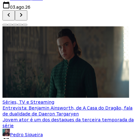
03.ago.26
Séries, TV e Streaming
Entrevista: Benjamin Ainsworth, de A Casa do Dragão, fala
de dualidade de Daeron Targaryen
Jovem ator é um dos destaques da terceira temporada da
série
Pedro Siqueira