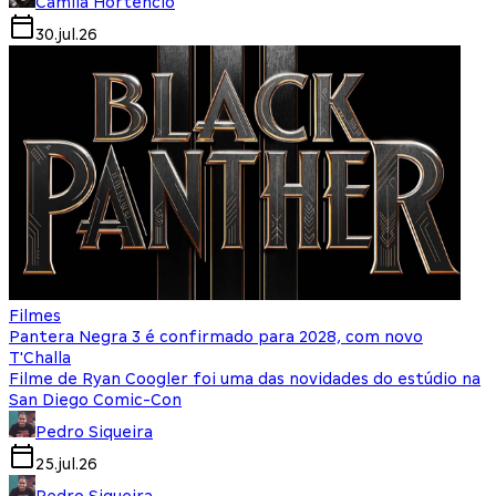
Camila Hortencio
30.jul.26
Filmes
Pantera Negra 3 é confirmado para 2028, com novo
T'Challa
Filme de Ryan Coogler foi uma das novidades do estúdio na
San Diego Comic-Con
Pedro Siqueira
25.jul.26
Pedro Siqueira