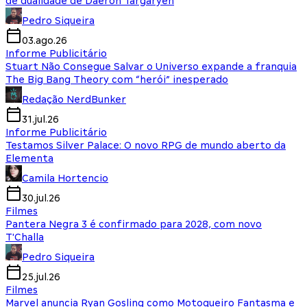
de dualidade de Daeron Targaryen
Pedro Siqueira
03.ago.26
Informe Publicitário
Stuart Não Consegue Salvar o Universo expande a franquia
The Big Bang Theory com “herói” inesperado
Redação NerdBunker
31.jul.26
Informe Publicitário
Testamos Silver Palace: O novo RPG de mundo aberto da
Elementa
Camila Hortencio
30.jul.26
Filmes
Pantera Negra 3 é confirmado para 2028, com novo
T'Challa
Pedro Siqueira
25.jul.26
Filmes
Marvel anuncia Ryan Gosling como Motoqueiro Fantasma e