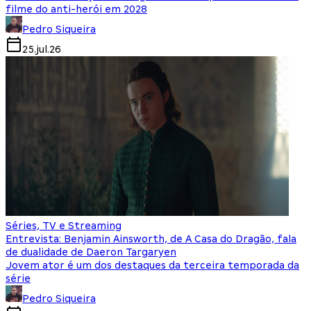
filme do anti-herói em 2028
Pedro Siqueira
25.jul.26
Séries, TV e Streaming
Entrevista: Benjamin Ainsworth, de A Casa do Dragão, fala
de dualidade de Daeron Targaryen
Jovem ator é um dos destaques da terceira temporada da
série
Pedro Siqueira