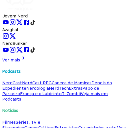
Jovem Nerd
Azaghal
NerdBunker
Ver mais
Podcasts
NerdCast
NerdCast RPG
Caneca de Mamicas
Depois do
Expediente
Nerdologia
NerdTech
Extras
Papo de
Parceiro
França e o Labirinto
T-Zombii
Veja mais em
Podcasts
Notícias
Filmes
Séries, TV e
Streaming
Games
Críticas
Entrevistas
Curiosidades e etc.
Veja