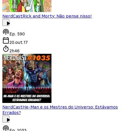
NerdCast
Rick and Morty: Não pense nisso!
Ep.
590
20.out.17
2h46
NerdCast
He-Man e os Mestres do Universo: Estávamos
Errados?
Ep.
1035