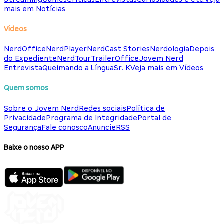
mais em Notícias
Vídeos
NerdOffice
NerdPlayer
NerdCast Stories
Nerdologia
Depois
do Expediente
NerdTour
TrailerOffice
Jovem Nerd
Entrevista
Queimando a Língua
Sr. K
Veja mais em Vídeos
Quem somos
Sobre o Jovem Nerd
Redes sociais
Política de
Privacidade
Programa de Integridade
Portal de
Segurança
Fale conosco
Anuncie
RSS
Baixe o nosso APP