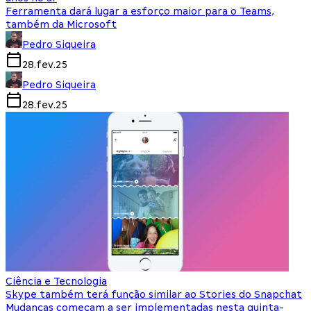
Ferramenta dará lugar a esforço maior para o Teams,
também da Microsoft
Pedro Siqueira
28.fev.25
Pedro Siqueira
28.fev.25
Ciência e Tecnologia
Skype também terá função similar ao Stories do Snapchat
Mudanças começam a ser implementadas nesta quinta-