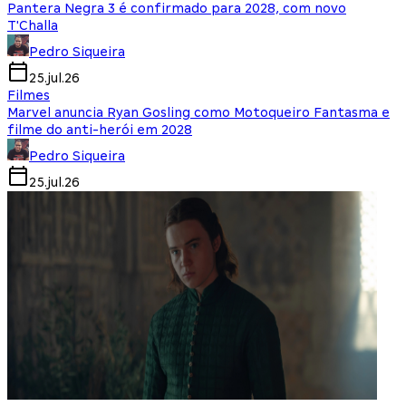
Pantera Negra 3 é confirmado para 2028, com novo
T'Challa
Pedro Siqueira
25.jul.26
Filmes
Marvel anuncia Ryan Gosling como Motoqueiro Fantasma e
filme do anti-herói em 2028
Pedro Siqueira
25.jul.26