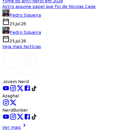
filme do anti-herói em 2028
Astro assume papel que foi de Nicolas Cage
Pedro Siqueira
25.jul.26
Pedro Siqueira
25.jul.26
Veja mais Notícias
Jovem Nerd
Azaghal
NerdBunker
Ver mais