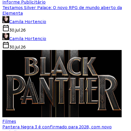
Informe Publicitário
Testamos Silver Palace: O novo RPG de mundo aberto da
Elementa
Camila Hortencio
30.jul.26
Camila Hortencio
30.jul.26
Filmes
Pantera Negra 3 é confirmado para 2028, com novo