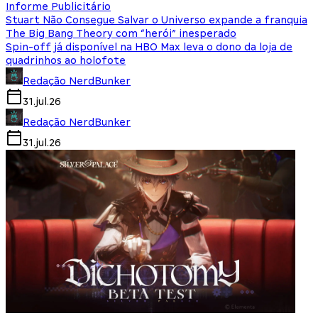
Informe Publicitário
Stuart Não Consegue Salvar o Universo expande a franquia
The Big Bang Theory com “herói” inesperado
Spin-off já disponível na HBO Max leva o dono da loja de
quadrinhos ao holofote
Redação NerdBunker
31.jul.26
Redação NerdBunker
31.jul.26