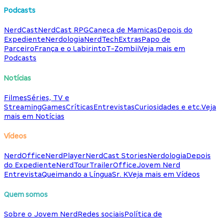
Podcasts
NerdCast
NerdCast RPG
Caneca de Mamicas
Depois do
Expediente
Nerdologia
NerdTech
Extras
Papo de
Parceiro
França e o Labirinto
T-Zombii
Veja mais em
Podcasts
Notícias
Filmes
Séries, TV e
Streaming
Games
Críticas
Entrevistas
Curiosidades e etc.
Veja
mais em Notícias
Vídeos
NerdOffice
NerdPlayer
NerdCast Stories
Nerdologia
Depois
do Expediente
NerdTour
TrailerOffice
Jovem Nerd
Entrevista
Queimando a Língua
Sr. K
Veja mais em Vídeos
Quem somos
Sobre o Jovem Nerd
Redes sociais
Política de