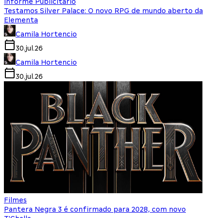
Informe Publicitário
Testamos Silver Palace: O novo RPG de mundo aberto da
Elementa
Camila Hortencio
30.jul.26
Camila Hortencio
30.jul.26
Filmes
Pantera Negra 3 é confirmado para 2028, com novo