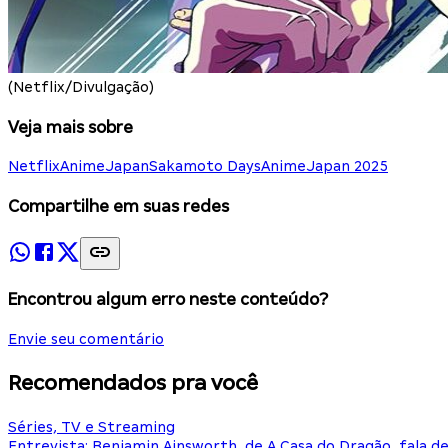
(Netflix/Divulgação)
Veja mais sobre
Netflix
AnimeJapan
Sakamoto Days
AnimeJapan 2025
Compartilhe em suas redes
Encontrou algum erro neste conteúdo?
Envie seu comentário
Recomendados pra você
Séries, TV e Streaming
Entrevista: Benjamin Ainsworth, de A Casa do Dragão, fala d