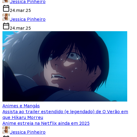
Jessica Pinheiro
24.mar.25
Jessica Pinheiro
24.mar.25
Animes e Mangás
Assista ao trailer estendido (e legendado) de O Verão em
que Hikaru Morreu
Anime estreia na Netflix ainda em 2025
Jessica Pinheiro