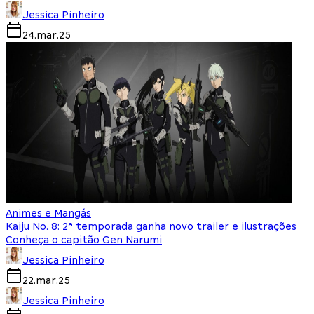
Jessica Pinheiro
24.mar.25
Animes e Mangás
Kaiju No. 8: 2ª temporada ganha novo trailer e ilustrações
Conheça o capitão Gen Narumi
Jessica Pinheiro
22.mar.25
Jessica Pinheiro