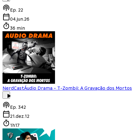
Ep.
22
04.jun.26
36 min
NerdCast
Áudio Drama - T-Zombii: A Gravação dos Mortos
Ep.
342
21.dez.12
1h17