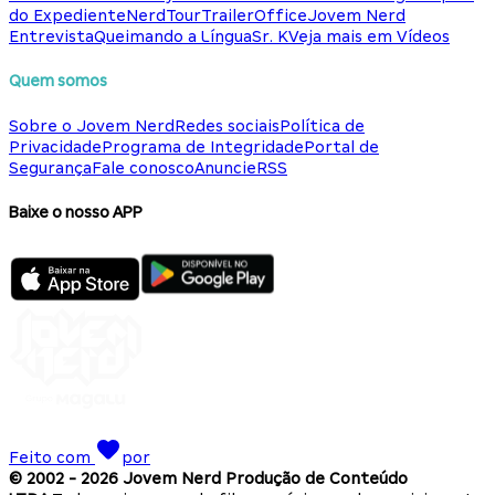
do Expediente
NerdTour
TrailerOffice
Jovem Nerd
Entrevista
Queimando a Língua
Sr. K
Veja mais em Vídeos
Quem somos
Sobre o Jovem Nerd
Redes sociais
Política de
Privacidade
Programa de Integridade
Portal de
Segurança
Fale conosco
Anuncie
RSS
Baixe o nosso APP
Feito com
por
© 2002 -
2026
Jovem Nerd Produção de Conteúdo