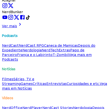
Azaghal
NerdBunker
Ver mais
Podcasts
NerdCast
NerdCast RPG
Caneca de Mamicas
Depois do
Expediente
Nerdologia
NerdTech
Extras
Papo de
Parceiro
França e o Labirinto
T-Zombii
Veja mais em
Podcasts
Notícias
Filmes
Séries, TV e
Streaming
Games
Críticas
Entrevistas
Curiosidades e etc.
Veja
mais em Notícias
Vídeos
NerdOffice
NerdPlayer
NerdCast Stories
Nerdologia
Depois