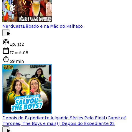
NerdCast
Bêbado e na Mão do Palhaço
Ep.
132
17.out.08
59 min
Depois do Expediente
Julgando Séries Pelo Final (Game of
Thrones, The Boys e mais) | Depois do Expediente 22