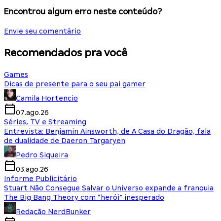
Encontrou algum erro neste conteúdo?
Envie seu comentário
Recomendados pra você
Games
Dicas de presente para o seu pai gamer
Camila Hortencio
07.ago.26
Séries, TV e Streaming
Entrevista: Benjamin Ainsworth, de A Casa do Dragão, fala
de dualidade de Daeron Targaryen
Pedro Siqueira
03.ago.26
Informe Publicitário
Stuart Não Consegue Salvar o Universo expande a franquia
The Big Bang Theory com “herói” inesperado
Redação NerdBunker