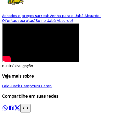
Achados e preços surreais
Venha para o Jabá Absurdo!
Ofertas secretas?
Só no Jabá Absurdo!
8-Bit/Divulgação
Veja mais sobre
Laid-Back Camp
Yuru Camp
Compartilhe em suas redes