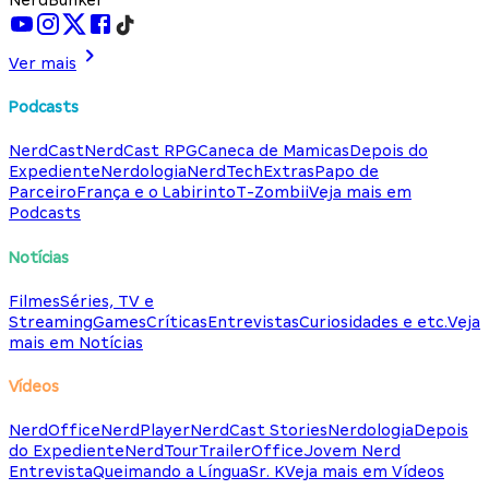
Ver mais
Podcasts
NerdCast
NerdCast RPG
Caneca de Mamicas
Depois do
Expediente
Nerdologia
NerdTech
Extras
Papo de
Parceiro
França e o Labirinto
T-Zombii
Veja mais em
Podcasts
Notícias
Filmes
Séries, TV e
Streaming
Games
Críticas
Entrevistas
Curiosidades e etc.
Veja
mais em Notícias
Vídeos
NerdOffice
NerdPlayer
NerdCast Stories
Nerdologia
Depois
do Expediente
NerdTour
TrailerOffice
Jovem Nerd
Entrevista
Queimando a Língua
Sr. K
Veja mais em Vídeos