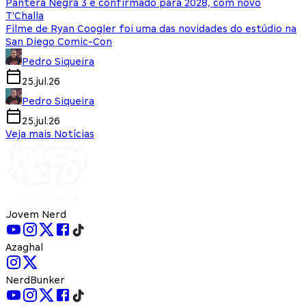
Pantera Negra 3 é confirmado para 2028, com novo
T'Challa
Filme de Ryan Coogler foi uma das novidades do estúdio na
San Diego Comic-Con
Pedro Siqueira
25.jul.26
Pedro Siqueira
25.jul.26
Veja mais Notícias
Jovem Nerd
Azaghal
NerdBunker