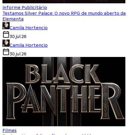
Informe Publicitário
Testamos Silver Palace: O novo RPG de mundo aberto da
Elementa
Camila Hortencio
30.jul.26
Camila Hortencio
30.jul.26
Filmes