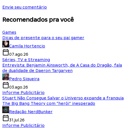
Envie seu comentário
Recomendados pra você
Games
Dicas de presente para o seu pai gamer
Camila Hortencio
07.ago.26
Séries, TV e Streaming
Entrevista: Benjamin Ainsworth, de A Casa do Dragão, fala
de dualidade de Daeron Targaryen
Pedro Siqueira
03.ago.26
Informe Publicitário
Stuart Não Consegue Salvar o Universo expande a franquia
The Big Bang Theory com “herói” inesperado
Redação NerdBunker
31.jul.26
Informe Publicitário