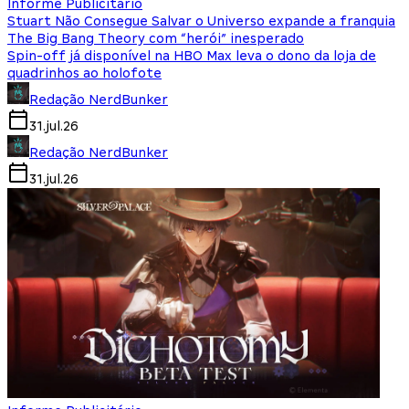
Informe Publicitário
Stuart Não Consegue Salvar o Universo expande a franquia
The Big Bang Theory com “herói” inesperado
Spin-off já disponível na HBO Max leva o dono da loja de
quadrinhos ao holofote
Redação NerdBunker
31.jul.26
Redação NerdBunker
31.jul.26