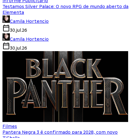
Informe Publicitário
Testamos Silver Palace: O novo RPG de mundo aberto da
Elementa
Camila Hortencio
30.jul.26
Camila Hortencio
30.jul.26
Filmes
Pantera Negra 3 é confirmado para 2028, com novo