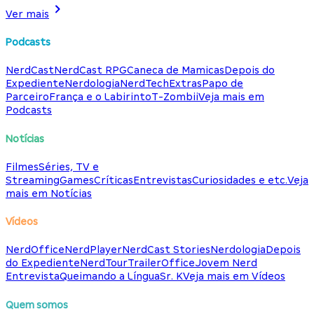
Ver mais
Podcasts
NerdCast
NerdCast RPG
Caneca de Mamicas
Depois do
Expediente
Nerdologia
NerdTech
Extras
Papo de
Parceiro
França e o Labirinto
T-Zombii
Veja mais em
Podcasts
Notícias
Filmes
Séries, TV e
Streaming
Games
Críticas
Entrevistas
Curiosidades e etc.
Veja
mais em Notícias
Vídeos
NerdOffice
NerdPlayer
NerdCast Stories
Nerdologia
Depois
do Expediente
NerdTour
TrailerOffice
Jovem Nerd
Entrevista
Queimando a Língua
Sr. K
Veja mais em Vídeos
Quem somos