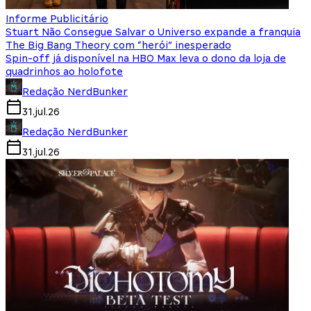
Informe Publicitário
Stuart Não Consegue Salvar o Universo expande a franquia
The Big Bang Theory com “herói” inesperado
Spin-off já disponível na HBO Max leva o dono da loja de
quadrinhos ao holofote
Redação NerdBunker
31.jul.26
Redação NerdBunker
31.jul.26