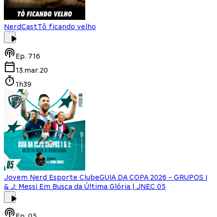
NerdCast
Tô ficando velho
Ep.
716
13.mar.20
1h39
Jovem Nerd Esporte Clube
GUIA DA COPA 2026 - GRUPOS I
& J: Messi Em Busca da Última Glória | JNEC 05
Ep.
05