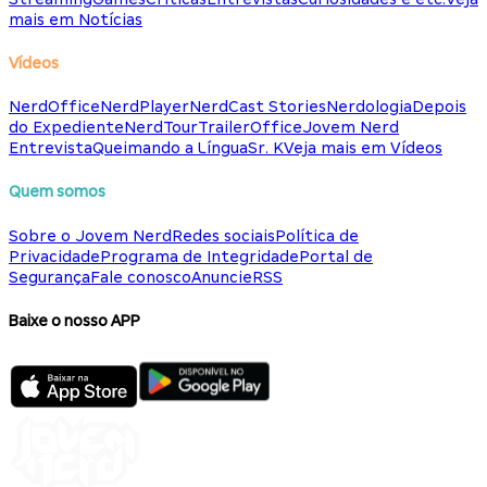
mais em Notícias
Vídeos
NerdOffice
NerdPlayer
NerdCast Stories
Nerdologia
Depois
do Expediente
NerdTour
TrailerOffice
Jovem Nerd
Entrevista
Queimando a Língua
Sr. K
Veja mais em Vídeos
Quem somos
Sobre o Jovem Nerd
Redes sociais
Política de
Privacidade
Programa de Integridade
Portal de
Segurança
Fale conosco
Anuncie
RSS
Baixe o nosso APP