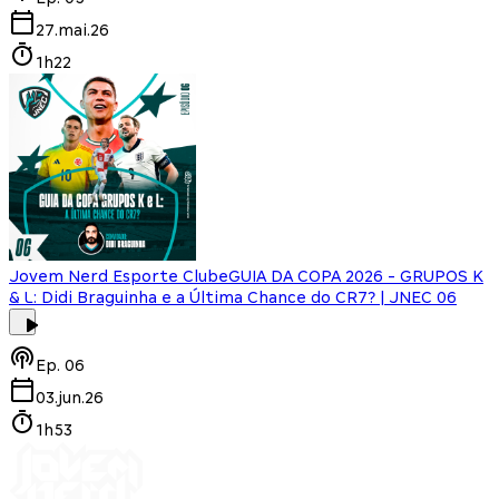
27.mai.26
1h22
Jovem Nerd Esporte Clube
GUIA DA COPA 2026 - GRUPOS K
& L: Didi Braguinha e a Última Chance do CR7? | JNEC 06
Ep.
06
03.jun.26
1h53