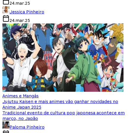
24.mar.25
Jessica Pinheiro
24.mar.25
Animes e Mangás
Jujutsu Kaisen e mais animes vão ganhar novidades no
Anime Japan 2025
Tradicional evento de cultura pop japonesa acontece em
março, no Japão
Paloma Pinheiro