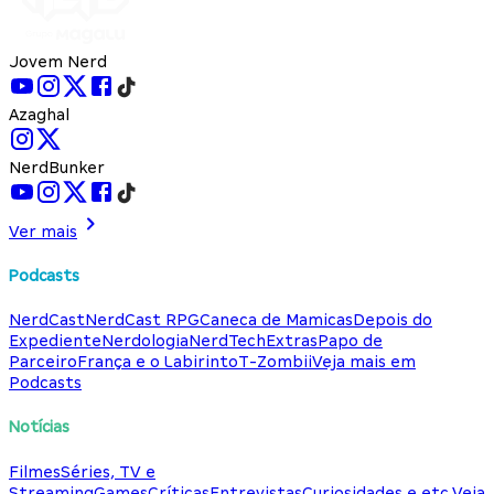
Jovem Nerd
Azaghal
NerdBunker
Ver mais
Podcasts
NerdCast
NerdCast RPG
Caneca de Mamicas
Depois do
Expediente
Nerdologia
NerdTech
Extras
Papo de
Parceiro
França e o Labirinto
T-Zombii
Veja mais em
Podcasts
Notícias
Filmes
Séries, TV e
Streaming
Games
Críticas
Entrevistas
Curiosidades e etc.
Veja