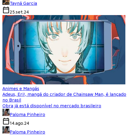
Tayná Garcia
25.set.24
Animes e Mangás
Adeus, Eri!, mangá do criador de Chainsaw Man, é lançado
no Brasil
Obra já está disponível no mercado brasileiro
Paloma Pinheiro
14.ago.24
Paloma Pinheiro