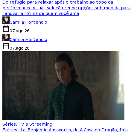
Do refúgio para relaxar após o trabalho ao topo da
performance visual, seleção reúne opções sob medida para
renovar a rotina de quem você ama
Camila Hortencio
07.ago.26
Camila Hortencio
07.ago.26
Séries, TV e Streaming
Entrevista: Benjamin Ainsworth, de A Casa do Dragão, fala