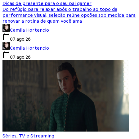
Dicas de presente para o seu pai gamer
Do refúgio para relaxar após o trabalho ao topo da
performance visual, seleção reúne opções sob medida para
renovar a rotina de quem você ama
Camila Hortencio
07.ago.26
Camila Hortencio
07.ago.26
Séries, TV e Streaming