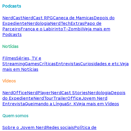
Podcasts
NerdCast
NerdCast RPG
Caneca de Mamicas
Depois do
Expediente
Nerdologia
NerdTech
Extras
Papo de
Parceiro
França e o Labirinto
T-Zombii
Veja mais em
Podcasts
Notícias
Filmes
Séries, TV e
Streaming
Games
Críticas
Entrevistas
Curiosidades e etc.
Veja
mais em Notícias
Vídeos
NerdOffice
NerdPlayer
NerdCast Stories
Nerdologia
Depois
do Expediente
NerdTour
TrailerOffice
Jovem Nerd
Entrevista
Queimando a Língua
Sr. K
Veja mais em Vídeos
Quem somos
Sobre o Jovem Nerd
Redes sociais
Política de