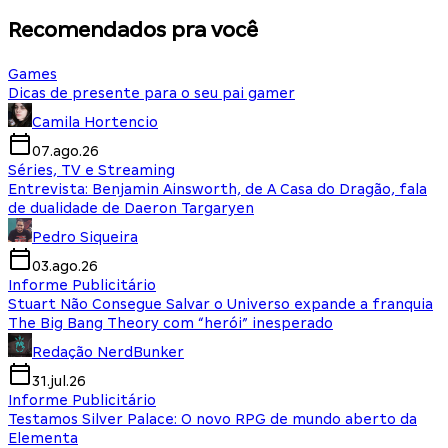
Recomendados pra você
Games
Dicas de presente para o seu pai gamer
Camila Hortencio
07.ago.26
Séries, TV e Streaming
Entrevista: Benjamin Ainsworth, de A Casa do Dragão, fala
de dualidade de Daeron Targaryen
Pedro Siqueira
03.ago.26
Informe Publicitário
Stuart Não Consegue Salvar o Universo expande a franquia
The Big Bang Theory com “herói” inesperado
Redação NerdBunker
31.jul.26
Informe Publicitário
Testamos Silver Palace: O novo RPG de mundo aberto da
Elementa