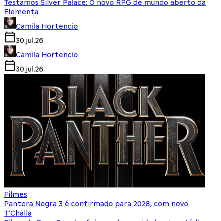
Testamos Silver Palace: O novo RPG de mundo aberto da
Elementa
Camila Hortencio
30.jul.26
Camila Hortencio
30.jul.26
Filmes
Pantera Negra 3 é confirmado para 2028, com novo
T'Challa