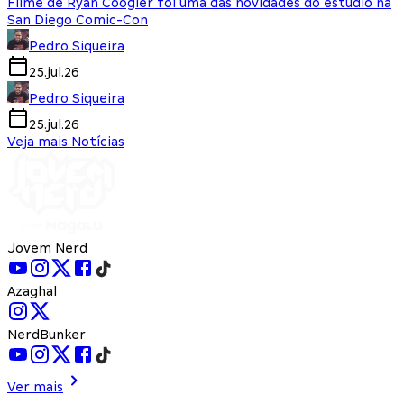
Filme de Ryan Coogler foi uma das novidades do estúdio na
San Diego Comic-Con
Pedro Siqueira
25.jul.26
Pedro Siqueira
25.jul.26
Veja mais Notícias
Jovem Nerd
Azaghal
NerdBunker
Ver mais