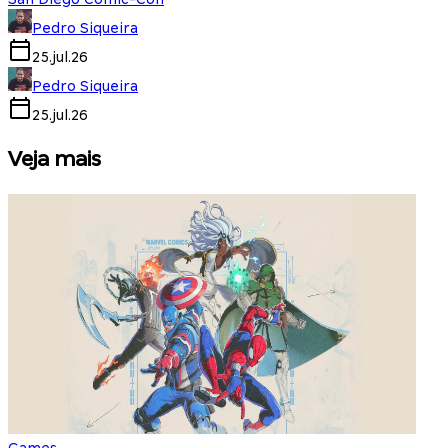
Pedro Siqueira
25.jul.26
Pedro Siqueira
25.jul.26
Veja mais
Games
S