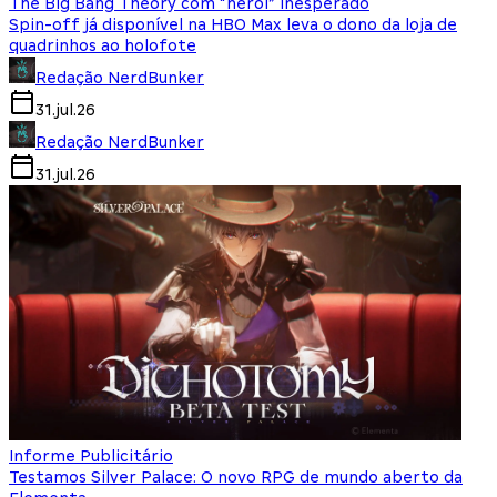
The Big Bang Theory com “herói” inesperado
Spin-off já disponível na HBO Max leva o dono da loja de
quadrinhos ao holofote
Redação NerdBunker
31.jul.26
Redação NerdBunker
31.jul.26
Informe Publicitário
Testamos Silver Palace: O novo RPG de mundo aberto da