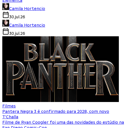
Elementa
Camila Hortencio
30.jul.26
Camila Hortencio
30.jul.26
Filmes
Pantera Negra 3 é confirmado para 2028, com novo
T'Challa
Filme de Ryan Coogler foi uma das novidades do estúdio na
San Diego Comic-Con