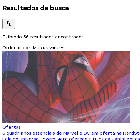
Resultados de busca
Exibindo 56 resultados encontrados.
Ordenar por:
Ofertas
6 quadrinhos essenciais de Marvel e DC em oferta na NerdS
Loja do universo Jovem Nerd oferece títulos da Panini em ca