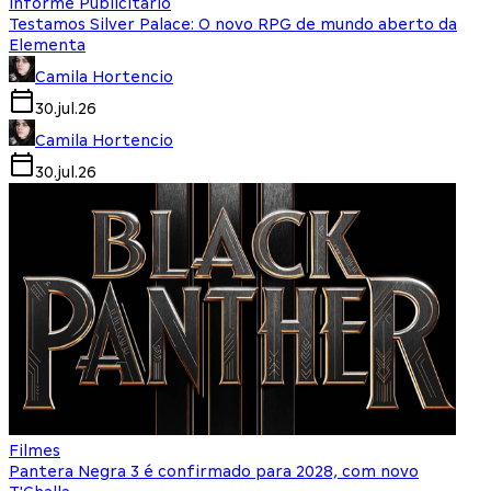
Informe Publicitário
Testamos Silver Palace: O novo RPG de mundo aberto da
Elementa
Camila Hortencio
30.jul.26
Camila Hortencio
30.jul.26
Filmes
Pantera Negra 3 é confirmado para 2028, com novo