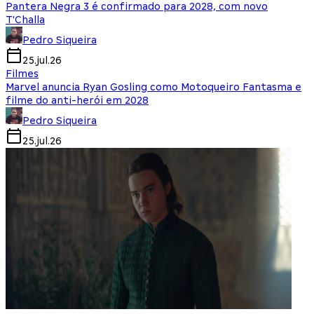
Pantera Negra 3 é confirmado para 2028, com novo
T'Challa
Pedro Siqueira
25.jul.26
Filmes
Marvel anuncia Ryan Gosling como Motoqueiro Fantasma e
filme do anti-herói em 2028
Pedro Siqueira
25.jul.26