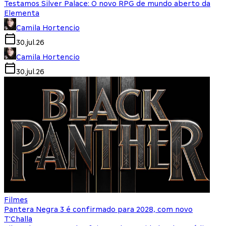
Testamos Silver Palace: O novo RPG de mundo aberto da
Elementa
Camila Hortencio
30.jul.26
Camila Hortencio
30.jul.26
Filmes
Pantera Negra 3 é confirmado para 2028, com novo
T'Challa