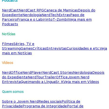
Podcasts
NerdCast
NerdCast RPG
Caneca de Mamicas
Depois do
Expediente
Nerdologia
NerdTech
Extras
Papo de
Parceiro
França e o Labirinto
T-Zombii
Veja mais em
Podcasts
Notícias
Filmes
Séries, TV e
Streaming
Games
Críticas
Entrevistas
Curiosidades e etc.
Veja
mais em Notícias
Vídeos
NerdOffice
NerdPlayer
NerdCast Stories
Nerdologia
Depois
do Expediente
NerdTour
TrailerOffice
Jovem Nerd
Entrevista
Queimando a Língua
Sr. K
Veja mais em Vídeos
Quem somos
Sobre o Jovem Nerd
Redes sociais
Política de
Privacidade
Programa de Integridade
Portal de