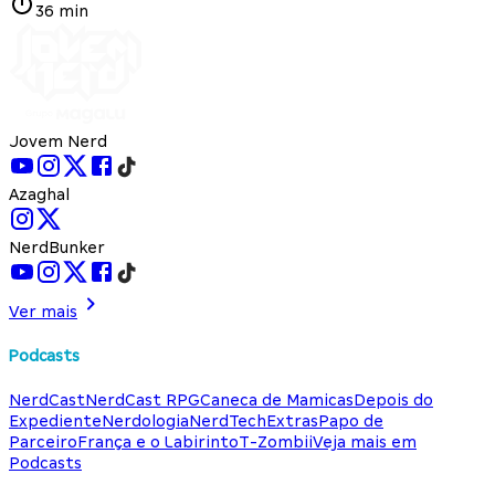
36 min
Jovem Nerd
Azaghal
NerdBunker
Ver mais
Podcasts
NerdCast
NerdCast RPG
Caneca de Mamicas
Depois do
Expediente
Nerdologia
NerdTech
Extras
Papo de
Parceiro
França e o Labirinto
T-Zombii
Veja mais em
Podcasts