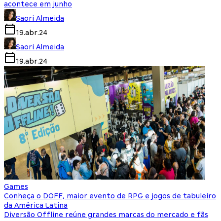
acontece em junho
Saori Almeida
19.abr.24
Saori Almeida
19.abr.24
Games
Conheça o DOFF, maior evento de RPG e jogos de tabuleiro
da América Latina
Diversão Offline reúne grandes marcas do mercado e fãs