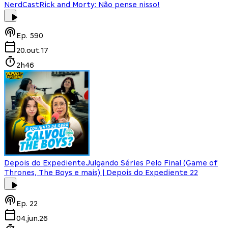
NerdCast
Rick and Morty: Não pense nisso!
Ep.
590
20.out.17
2h46
Depois do Expediente
Julgando Séries Pelo Final (Game of
Thrones, The Boys e mais) | Depois do Expediente 22
Ep.
22
04.jun.26