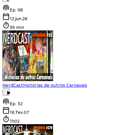
Ep.
08
12.jun.26
39 min
NerdCast
Histórias de outros Carnavais
Ep.
52
16.fev.07
1h02