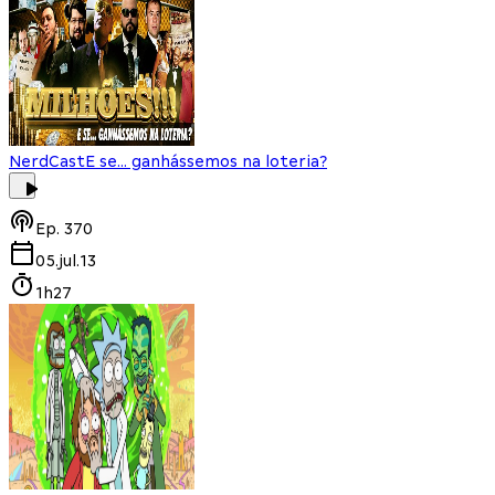
NerdCast
E se... ganhássemos na loteria?
Ep.
370
05.jul.13
1h27