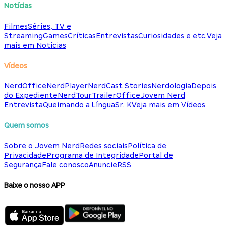
Notícias
Filmes
Séries, TV e
Streaming
Games
Críticas
Entrevistas
Curiosidades e etc.
Veja
mais em Notícias
Vídeos
NerdOffice
NerdPlayer
NerdCast Stories
Nerdologia
Depois
do Expediente
NerdTour
TrailerOffice
Jovem Nerd
Entrevista
Queimando a Língua
Sr. K
Veja mais em Vídeos
Quem somos
Sobre o Jovem Nerd
Redes sociais
Política de
Privacidade
Programa de Integridade
Portal de
Segurança
Fale conosco
Anuncie
RSS
Baixe o nosso APP