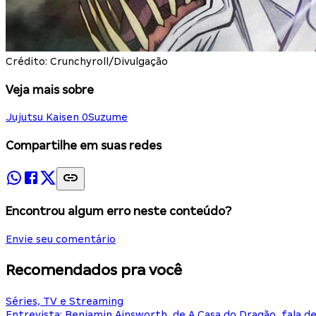
Crédito: Crunchyroll/Divulgação
Veja mais sobre
Jujutsu Kaisen 0
Suzume
Compartilhe em suas redes
Encontrou algum erro neste conteúdo?
Envie seu comentário
Recomendados pra você
Séries, TV e Streaming
Entrevista: Benjamin Ainsworth, de A Casa do Dragão, fala d