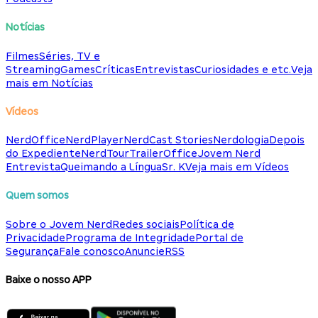
Notícias
Filmes
Séries, TV e
Streaming
Games
Críticas
Entrevistas
Curiosidades e etc.
Veja
mais em Notícias
Vídeos
NerdOffice
NerdPlayer
NerdCast Stories
Nerdologia
Depois
do Expediente
NerdTour
TrailerOffice
Jovem Nerd
Entrevista
Queimando a Língua
Sr. K
Veja mais em Vídeos
Quem somos
Sobre o Jovem Nerd
Redes sociais
Política de
Privacidade
Programa de Integridade
Portal de
Segurança
Fale conosco
Anuncie
RSS
Baixe o nosso APP