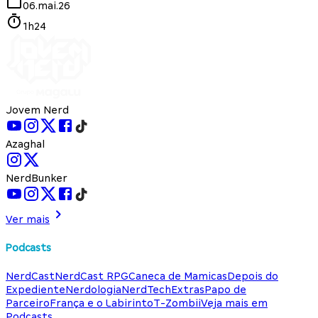
06.mai.26
1h24
Jovem Nerd
Azaghal
NerdBunker
Ver mais
Podcasts
NerdCast
NerdCast RPG
Caneca de Mamicas
Depois do
Expediente
Nerdologia
NerdTech
Extras
Papo de
Parceiro
França e o Labirinto
T-Zombii
Veja mais em
Podcasts