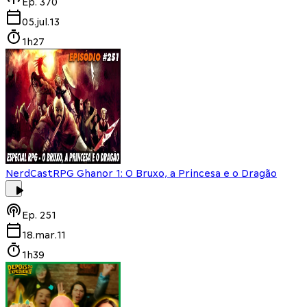
Ep.
370
05.jul.13
1h27
NerdCast
RPG Ghanor 1: O Bruxo, a Princesa e o Dragão
Ep.
251
18.mar.11
1h39