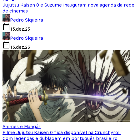
Jujutsu Kaisen 0 e Suzume inauguram nova agenda da rede
de cinemas
Pedro Siqueira
15.dez.23
Pedro Siqueira
15.dez.23
Animes e Mangás
Filme Jujutsu Kaisen 0 fica disponível na Crunchyroll
Com legendas e dublagem em português brasileiro