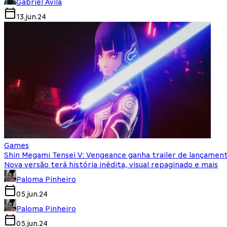
Gabriel Avila
13.jun.24
Games
Shin Megami Tensei V: Vengeance ganha trailer de lançamen
Nova versão terá história inédita, visual repaginado e mais
Paloma Pinheiro
05.jun.24
Paloma Pinheiro
05.jun.24