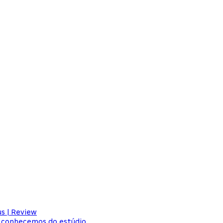
s | Review
e conhecemos do estúdio