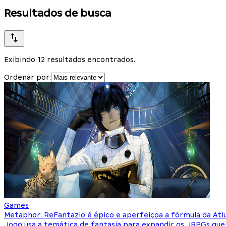
Resultados de busca
Exibindo 12 resultados encontrados.
Ordenar por:
Games
Metaphor: ReFantazio é épico e aperfeiçoa a fórmula da Atlu
Jogo usa a temática de fantasia para expandir os JRPGs qu