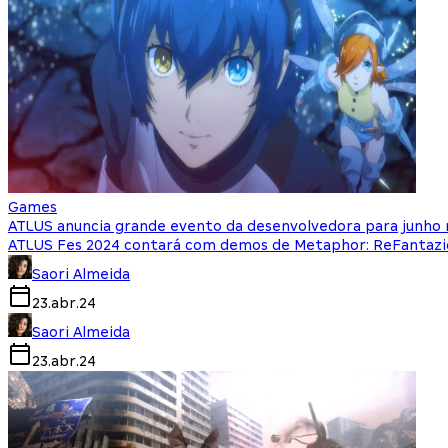
Games
ATLUS anuncia grande evento da desenvolvedora para junho
ATLUS Fes 2024 contará com demos de Metaphor: ReFantazio
Saori Almeida
23.abr.24
Saori Almeida
23.abr.24