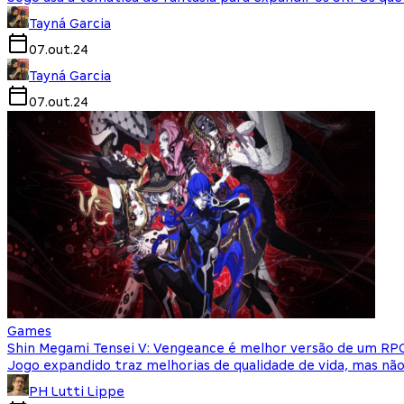
Tayná Garcia
07.out.24
Tayná Garcia
07.out.24
Games
Shin Megami Tensei V: Vengeance é melhor versão de um RP
Jogo expandido traz melhorias de qualidade de vida, mas não
PH Lutti Lippe